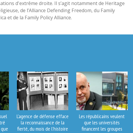
sations d'extrême droite. Il s’agit notamment de Heritage
eligieuse, de l’Alliance Defending Freedom, du Family
et de la Family Policy Alliance.
xuel
L'agence de défense efface
Les républicains veulent
tré
la reconnaissance de la
que les universités
t que
fierté, du mois de l'histoire
financent les groupes