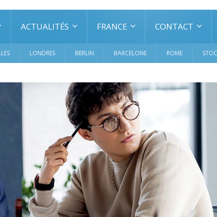
ACTUALITÉS
FRANCE
CONTACT
LES
LONDRES
BERLIN
BARCELONE
ROME
STO