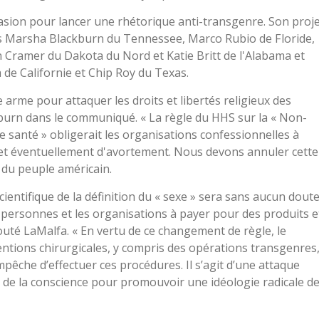
casion pour lancer une rhétorique anti-transgenre. Son proj
ins Marsha Blackburn du Tennessee, Marco Rubio de Floride,
n Cramer du Dakota du Nord et Katie Britt de l'Alabama et
de Californie et Chip Roy du Texas.
 arme pour attaquer les droits et libertés religieux des
kburn dans le communiqué. « La règle du HHS sur la « Non-
e santé » obligerait les organisations confessionnelles à
 et éventuellement d'avortement. Nous devons annuler cette
s du peuple américain.
ientifique de la définition du « sexe » sera sans aucun dout
es personnes et les organisations à payer pour des produits e
jouté LaMalfa. « En vertu de ce changement de règle, le
entions chirurgicales, y compris des opérations transgenres
mpêche d’effectuer ces procédures. Il s’agit d’une attaque
ion de la conscience pour promouvoir une idéologie radicale d