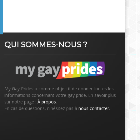
QUI SOMMES-NOUS ?
My Gay Prides a comme objectif de donner toutes les
informations concernant votre gay pride. En savoir plus
sur notre page :
À propos
.
En cas de questions, n'hésitez pas à
nous contacter
.