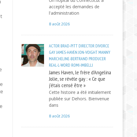
Un hôpital du Connecticut a
n
accepté les demandes de
l'administration
t
8 août 2026
ACTOR
BRAD-PITT
DIRECTOR
DIVORCE
GAY
JAMES-HAVEN
JON-VOIGHT
MANNY
MARCHELINE-BERTRAND
PRODUCER
REAL-L-WORD
ROMI-IMBELLI
e
James Haven, le frère d'Angelina
Jolie, se révèle gay : « Ce que
de
j'étais censé être »
xe
Cette histoire a été initialement
publiée sur Dehors. Bienvenue
dans
re
8 août 2026