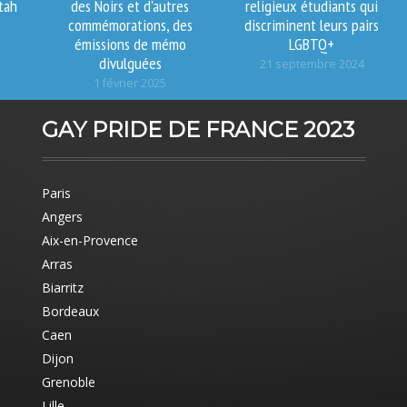
tah
des Noirs et d'autres
religieux étudiants qui
commémorations, des
discriminent leurs pairs
émissions de mémo
LGBTQ+
divulguées
21 septembre 2024
1 février 2025
GAY PRIDE DE FRANCE 2023
Paris
Angers
Aix-en-Provence
Arras
Biarritz
Bordeaux
Caen
Dijon
Grenoble
Lille