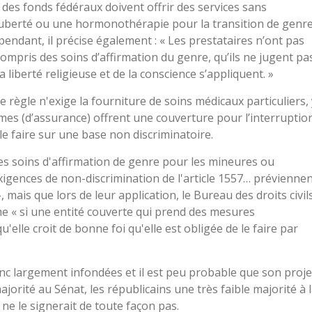
t des fonds fédéraux doivent offrir des services sans
puberté ou une hormonothérapie pour la transition de genre
ependant, il précise également : « Les prestataires n’ont pas
y compris des soins d’affirmation du genre, qu’ils ne jugent pa
 liberté religieuse et de la conscience s’appliquent. »
e règle n'exige la fourniture de soins médicaux particuliers, 
mes (d’assurance) offrent une couverture pour l’interruptio
 le faire sur une base non discriminatoire.
es soins d'affirmation de genre pour les mineures ou
 exigences de non-discrimination de l'article 1557… prévienne
 mais que lors de leur application, le Bureau des droits civil
e « si une entité couverte qui prend des mesures
qu'elle croit de bonne foi qu'elle est obligée de le faire par
c largement infondées et il est peu probable que son proje
jorité au Sénat, les républicains une très faible majorité à 
e le signerait de toute façon pas.