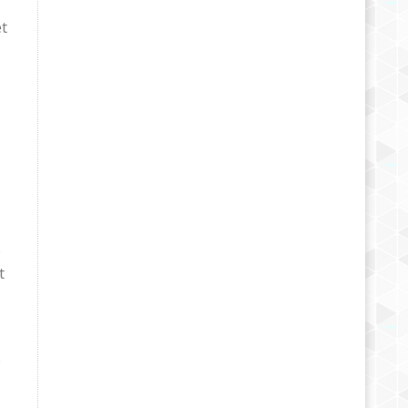
et
e
t
,
e