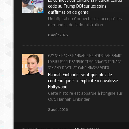
cède au Trump DOJ sur les soins
d'affirmation de genre
Un hôpital du Connecticut a accepté les
demandes de l'administration
8 août 2026
GAY-SEX
HACKS
HANNAH-EINBINDER
JEAN-SMART
LOISIRS
PEOPLE
SAPPHIC
TÉMOIGNAGES
TEENAGE-
SEX-AND-DEATH-AT-CAMP-MIASMA
VIDEO
Hannah Einbinder veut que plus de
contenu queer « explicite » envahisse
Hollywood
Cette histoire est apparue à l'origine sur
Out. Hannah Einbinder
8 août 2026