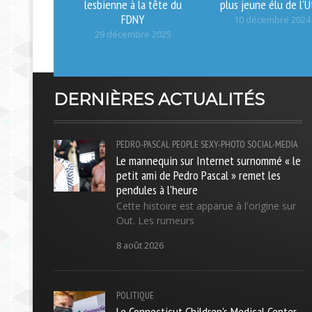
lesbienne à la tête du
plus jeune élu de l'U
FDNY
10 décembre 2024
29 décembre 2025
DERNIÈRES ACTUALITÉS
PEDRO-PASCAL
PEOPLE
SEXY-PHOTO
SOCIAL-MEDIA
Le mannequin sur Internet surnommé « le
petit ami de Pedro Pascal » remet les
pendules à l'heure
Cette histoire est apparue à l'origine sur
Out. Les rumeurs
8 août 2026
POLITIQUE
Le Connecticut Children's Medical Center