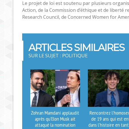
Le projet de loi est soutenu par plusieurs organi
Action, de la Commission d’éthique et de liberté r
Research Council, de Concerned Women for America 
ARTICLES SIMILAIRES
SUR LE SUJET : POLITIQUE
Zohran Mamdani applaudit
Rencontrez l'homose
après qu'Elon Musk ait
de 19 ans qui est en
attaqué la nomination
dans l'histoire en tan