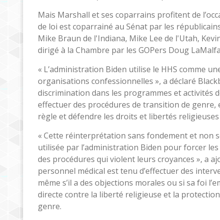
Mais Marshall et ses coparrains profitent de l’oc
de loi est coparrainé au Sénat par les républica
Mike Braun de l'Indiana, Mike Lee de l'Utah, Kevi
dirigé à la Chambre par les GOPers Doug LaMalfa 
« L’administration Biden utilise le HHS comme une
organisations confessionnelles », a déclaré Blac
discrimination dans les programmes et activités d
effectuer des procédures de transition de genre,
règle et défendre les droits et libertés religieuse
« Cette réinterprétation sans fondement et non sc
utilisée par l’administration Biden pour forcer l
des procédures qui violent leurs croyances », a a
personnel médical est tenu d’effectuer des interv
même s’il a des objections morales ou si sa foi l’e
directe contre la liberté religieuse et la protect
genre.