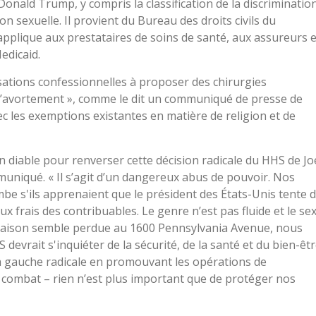
 Donald Trump, y compris la classification de la discriminatio
n sexuelle. Il provient du Bureau des droits civils du
'applique aux prestataires de soins de santé, aux assureurs e
edicaid.
isations confessionnelles à proposer des chirurgies
’avortement », comme le dit un communiqué de presse de
ec les exemptions existantes en matière de religion et de
diable pour renverser cette décision radicale du HHS de Jo
muniqué. « Il s’agit d’un dangereux abus de pouvoir. Nos
be s'ils apprenaient que le président des États-Unis tente 
 frais des contribuables. Le genre n’est pas fluide et le se
a raison semble perdue au 1600 Pennsylvania Avenue, nous
devrait s'inquiéter de la sécurité, de la santé et du bien-êt
la gauche radicale en promouvant les opérations de
e combat – rien n’est plus important que de protéger nos