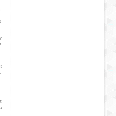
,
s
y
n
nt
s
t
la