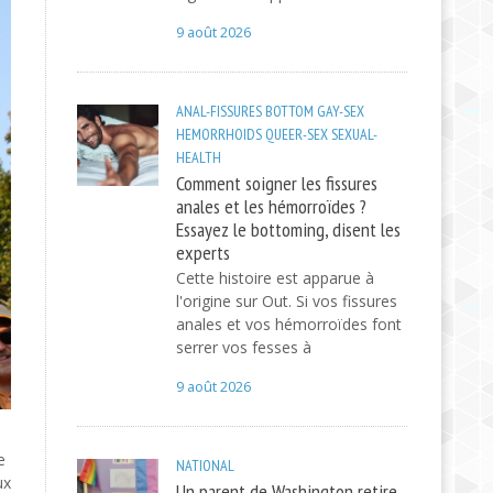
9 août 2026
ANAL-FISSURES
BOTTOM
GAY-SEX
HEMORRHOIDS
QUEER-SEX
SEXUAL-
HEALTH
Comment soigner les fissures
anales et les hémorroïdes ?
Essayez le bottoming, disent les
experts
Cette histoire est apparue à
l'origine sur Out. Si vos fissures
anales et vos hémorroïdes font
serrer vos fesses à
9 août 2026
e
NATIONAL
ux
Un parent de Washington retire