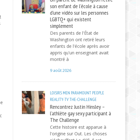
son enfant de l'école à cause
d'une vidéo sur les personnes
t
LGBTQ+ qui existent
s
simplement
Des parents de l'État de
Washington ont retiré leurs
enfants de l'école après avoir
appris qu'un enseignant avait
montré à
9 août 2026
LOISIRS
MEN
PARAMOUNT
PEOPLE
REALITY-TV
THE-CHALLENGE
ne
Rencontrez Justin Hinsley –
l'athlète gay sexy participant à
c
The Challenge
Cette histoire est apparue à
l'origine sur Out. Les choses