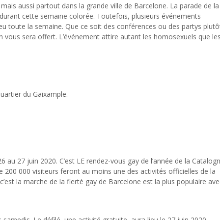
mais aussi partout dans la grande ville de Barcelone. La parade de la
e durant cette semaine colorée. Toutefois, plusieurs événements
lieu toute la semaine. Que ce soit des conférences ou des partys plutô
n vous sera offert. L’événement attire autant les homosexuels que le
 quartier du Gaixample.
6 au 27 juin 2020. C’est LE rendez-vous gay de l’année de la Catalog
 200 000 visiteurs feront au moins une des activités officielles de la
est la marche de la fierté gay de Barcelone est la plus populaire ave
samedis. Le défilé, une activité gratuite, aura lieu le 27 juin 2020.