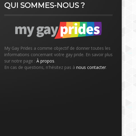
QUI SOMMES-NOUS ?
My Gay Prides a comme objectif de donner toutes les
informations concernant votre gay pride. En savoir plus
sur notre page :
À propos
.
En cas de questions, n'hésitez pas à
nous contacter
.