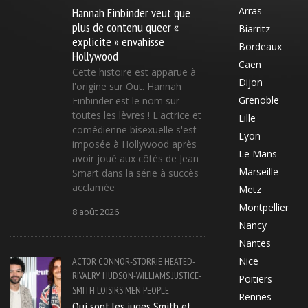
Hannah Einbinder veut que
Arras
plus de contenu queer «
Biarritz
explicite » envahisse
Bordeaux
Hollywood
Caen
Cette histoire est apparue à
Dijon
l'origine sur Out. Hannah
Grenoble
Einbinder est le nom sur
toutes les lèvres ! L'actrice et
Lille
comédienne bisexuelle s'est
Lyon
imposée à Hollywood après
Le Mans
avoir joué aux côtés de Jean
Marseille
Smart dans la série à succès
acclamée
Metz
Montpellier
8 août 2026
Nancy
Nantes
Nice
ACTOR
CONNOR-STORRIE
HEATED-
RIVALRY
HUDSON-WILLIAMS
JUSTICE-
Poitiers
SMITH
LOISIRS
MEN
PEOPLE
Rennes
Qui sont les juges Smith et