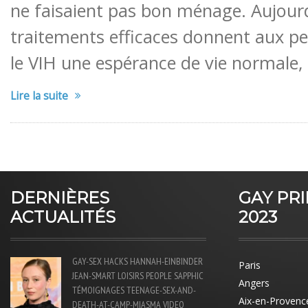
ne faisaient pas bon ménage. Aujour
traitements efficaces donnent aux p
le VIH une espérance de vie normale, 
Lire la suite
DERNIÈRES
GAY PR
ACTUALITÉS
2023
GAY-SEX
HACKS
HANNAH-EINBINDER
Paris
JEAN-SMART
LOISIRS
PEOPLE
SAPPHIC
Angers
TÉMOIGNAGES
TEENAGE-SEX-AND-
Aix-en-Provenc
DEATH-AT-CAMP-MIASMA
VIDEO