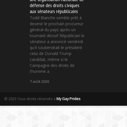
défense des droits civiques
aux sénateurs républicains
Todd Blanche semble prêt à
devenir le prochain procureur
général du pays après un
tournant décisif Républicain le
sénateur a annoncé vendredi
qu'il soutiendrait le président
celui de Donald Trump
candidat, même si le
Campagne des droits de
l'homme a
7 août 2026
© 2023 Tous droits réservés à
My Gay Prides
.