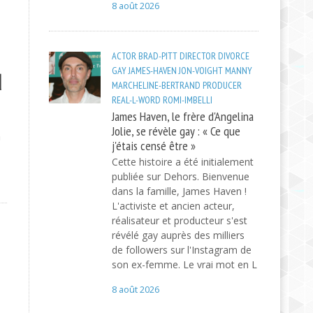
8 août 2026
ACTOR
BRAD-PITT
DIRECTOR
DIVORCE
GAY
JAMES-HAVEN
JON-VOIGHT
MANNY
d
MARCHELINE-BERTRAND
PRODUCER
REAL-L-WORD
ROMI-IMBELLI
James Haven, le frère d'Angelina
Jolie, se révèle gay : « Ce que
h
j'étais censé être »
Cette histoire a été initialement
publiée sur Dehors. Bienvenue
dans la famille, James Haven !
L'activiste et ancien acteur,
réalisateur et producteur s'est
révélé gay auprès des milliers
de followers sur l'Instagram de
son ex-femme. Le vrai mot en L
8 août 2026