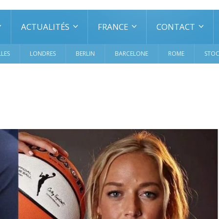
ACTUALITÉS
FRANCE
CONTACT
LES
LONDRES
BERLIN
BARCELONE
ROME
STO