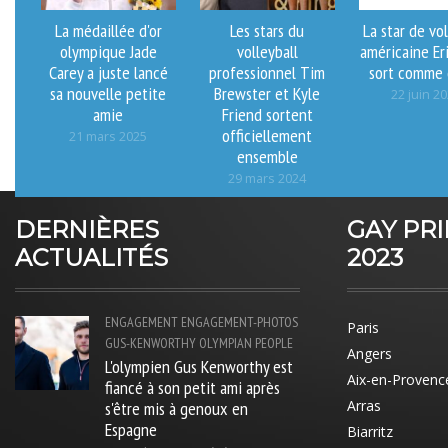
La médaillée d'or
Les stars du
La star de vol
olympique Jade
volleyball
américaine Er
Carey a juste lancé
professionnel Tim
sort comme 
sa nouvelle petite
Brewster et Kyle
22 juin 2
amie
Friend sortent
officiellement
21 mars 2025
ensemble
29 mars 2024
DERNIÈRES
GAY PR
ACTUALITÉS
2023
ENGAGEMENT
ENGAGEMENT-PHOTOS
Paris
GUS-KENWORTHY
OLYMPIAN
PEOPLE
Angers
L'olympien Gus Kenworthy est
Aix-en-Provenc
fiancé à son petit ami après
s'être mis à genoux en
Arras
Espagne
Biarritz