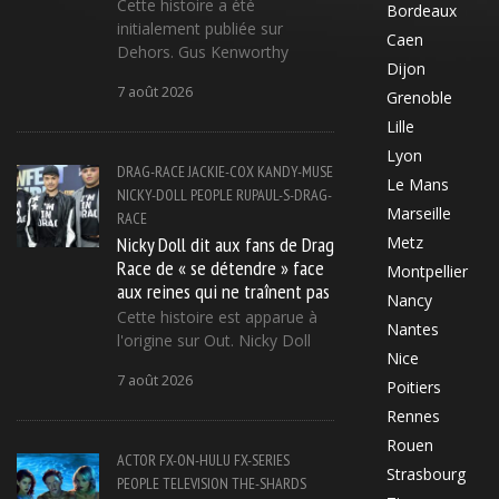
Cette histoire a été
Bordeaux
initialement publiée sur
Caen
Dehors. Gus Kenworthy
Dijon
7 août 2026
Grenoble
Lille
Lyon
DRAG-RACE
JACKIE-COX
KANDY-MUSE
Le Mans
NICKY-DOLL
PEOPLE
RUPAUL-S-DRAG-
Marseille
RACE
Nicky Doll dit aux fans de Drag
Metz
Race de « se détendre » face
Montpellier
aux reines qui ne traînent pas
Nancy
Cette histoire est apparue à
Nantes
l'origine sur Out. Nicky Doll
Nice
7 août 2026
Poitiers
Rennes
Rouen
ACTOR
FX-ON-HULU
FX-SERIES
Strasbourg
PEOPLE
TELEVISION
THE-SHARDS