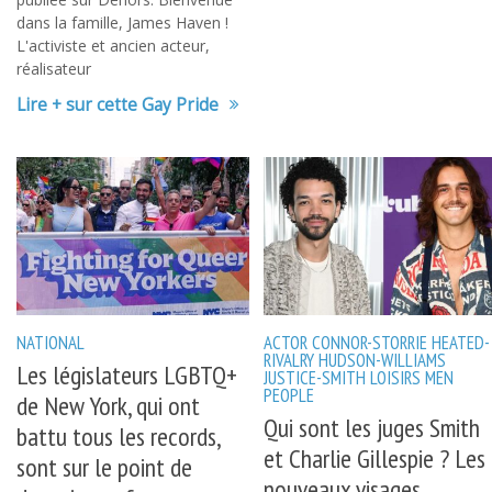
dans la famille, James Haven !
L'activiste et ancien acteur,
réalisateur
Lire + sur cette Gay Pride
NATIONAL
ACTOR
CONNOR-STORRIE
HEATED-
RIVALRY
HUDSON-WILLIAMS
Les législateurs LGBTQ+
JUSTICE-SMITH
LOISIRS
MEN
PEOPLE
de New York, qui ont
Qui sont les juges Smith
battu tous les records,
et Charlie Gillespie ? Les
sont sur le point de
nouveaux visages