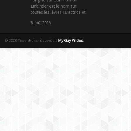
Einbinder est le nom sur
toutes les lèvres ! L'actrice et
8 août 2026
© 2023 Tous droits réservés à
My Gay Prides
.