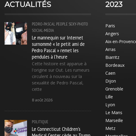
ACTUALITÉS
2023
PEDRO-PASCAL
PEOPLE
SEXY-PHOTO
Paris
SOCIAL-MEDIA
Angers
Le mannequin sur Internet
Aix-en-Provenc
surnommé « le petit ami de
Pedro Pascal » remet les
Arras
pendules à l'heure
Biarritz
Cette histoire est apparue à
Bordeaux
l'origine sur Out. Les rumeurs
Caen
circulent à nouveau sur la
Dijon
sexualité de Pedro Pascal,
Grenoble
cette
Lille
8 août 2026
Lyon
Le Mans
Marseille
POLITIQUE
Le Connecticut Children's
Metz
Medical Center cède au Trump