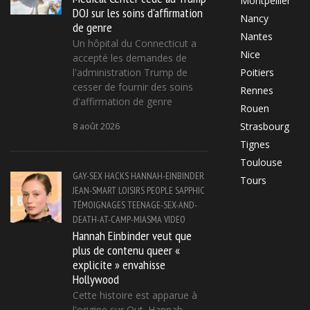
Montpellier
DOJ sur les soins d'affirmation
Nancy
de genre
Nantes
Un hôpital du Connecticut a
Nice
accepté les demandes de
l'administration Trump de
Poitiers
cesser de fournir des soins
Rennes
d'affirmation de genre
Rouen
Strasbourg
8 août 2026
Tignes
Toulouse
GAY-SEX
HACKS
HANNAH-EINBINDER
Tours
JEAN-SMART
LOISIRS
PEOPLE
SAPPHIC
TÉMOIGNAGES
TEENAGE-SEX-AND-
DEATH-AT-CAMP-MIASMA
VIDEO
Hannah Einbinder veut que
plus de contenu queer «
explicite » envahisse
Hollywood
Cette histoire est apparue à
l'origine sur Out. Hannah