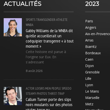
ACTUALITÉS
2023
SPORTS
TRANSGENDER-ATHLETE
Paris
WNBA
Angers
Gabby Williams de la WNBA dit
Aix-en-Provenc
qu'elle accueillerait un
coéquipier transgenre « à tout
Arras
moment »
Biarritz
Cette histoire est parue à
Bordeaux
l'origine sur Eux. En
Caen
s'adressant
Dijon
8 août 2026
Grenoble
Lille
Lyon
ACTOR
LOISIRS
MEN
PEOPLE
SPEEDO
Le Mans
STEAMY-PHOTOS
THIRST-TRAP
Marseille
Callum Turner porte des slips
noirs moulants sur des photos
Metz
virales torse nu