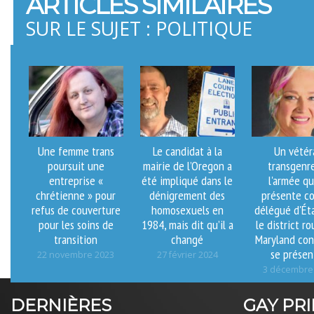
ARTICLES SIMILAIRES
SUR LE SUJET : POLITIQUE
Une femme trans
Le candidat à la
Un vétér
poursuit une
mairie de l’Oregon a
transgenr
entreprise «
été impliqué dans le
l'armée qu
chrétienne » pour
dénigrement des
présente 
refus de couverture
homosexuels en
délégué d'Ét
pour les soins de
1984, mais dit qu’il a
le district r
transition
changé
Maryland con
se présen
22 novembre 2023
27 février 2024
3 décembre
DERNIÈRES
GAY PR