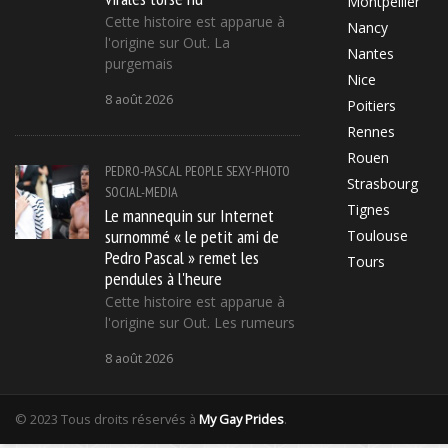
Montpellier
Cette histoire est apparue à
Nancy
l'origine sur Out. La
Nantes
purgemais
Nice
8 août 2026
Poitiers
Rennes
Rouen
PEDRO-PASCAL
PEOPLE
SEXY-PHOTO
Strasbourg
SOCIAL-MEDIA
Tignes
Le mannequin sur Internet
surnommé « le petit ami de
Toulouse
Pedro Pascal » remet les
Tours
pendules à l'heure
Cette histoire est apparue à
l'origine sur Out. Les rumeurs
8 août 2026
© 2023 Tous droits réservés à
My Gay Prides
.