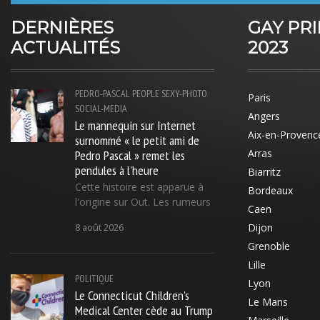
DERNIÈRES
GAY PR
ACTUALITÉS
2023
PEDRO-PASCAL
PEOPLE
SEXY-PHOTO
Paris
SOCIAL-MEDIA
Angers
Le mannequin sur Internet
Aix-en-Provenc
surnommé « le petit ami de
Pedro Pascal » remet les
Arras
pendules à l'heure
Biarritz
Cette histoire est apparue à
Bordeaux
l'origine sur Out. Les rumeurs
Caen
Dijon
8 août 2026
Grenoble
Lille
POLITIQUE
Lyon
Le Connecticut Children's
Le Mans
Medical Center cède au Trump