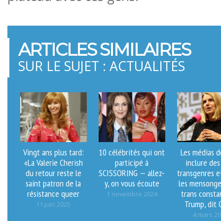
ARTICLES SIMILAIRES
SUR LE SUJET : ACTUALITÉS
Vingt ans plus tard:
10 célébrités qui ont
Les médias d
«La Valerie Cherish
participé à
inclure des
du retour reste le
SCISSORING — allez-
transgenres e
saint patron de la
y, on vous écoute
les mensonge
résistance queer
trans consta
1 novembre 2024
Trump, dit 
11 juin 2025
4 mars 2