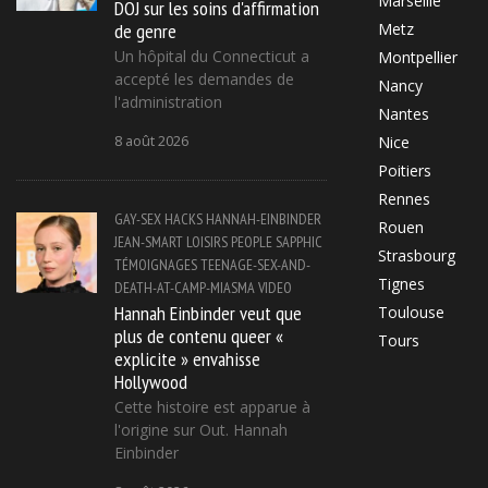
Marseille
DOJ sur les soins d'affirmation
de genre
Metz
Un hôpital du Connecticut a
Montpellier
accepté les demandes de
Nancy
l'administration
Nantes
8 août 2026
Nice
Poitiers
Rennes
GAY-SEX
HACKS
HANNAH-EINBINDER
Rouen
JEAN-SMART
LOISIRS
PEOPLE
SAPPHIC
Strasbourg
TÉMOIGNAGES
TEENAGE-SEX-AND-
Tignes
DEATH-AT-CAMP-MIASMA
VIDEO
Hannah Einbinder veut que
Toulouse
plus de contenu queer «
Tours
explicite » envahisse
Hollywood
Cette histoire est apparue à
l'origine sur Out. Hannah
Einbinder