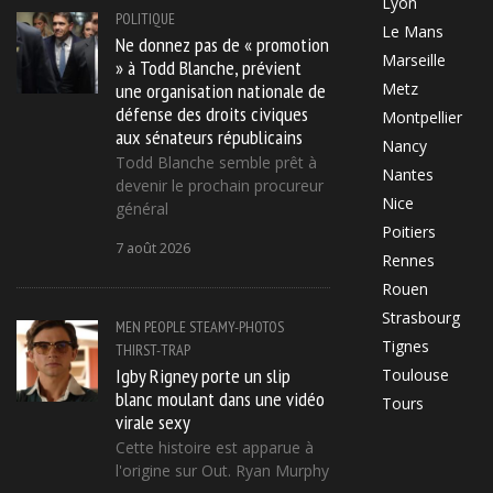
Lyon
POLITIQUE
Le Mans
Ne donnez pas de « promotion
Marseille
» à Todd Blanche, prévient
une organisation nationale de
Metz
défense des droits civiques
Montpellier
aux sénateurs républicains
Nancy
Todd Blanche semble prêt à
Nantes
devenir le prochain procureur
Nice
général
Poitiers
7 août 2026
Rennes
Rouen
Strasbourg
MEN
PEOPLE
STEAMY-PHOTOS
Tignes
THIRST-TRAP
Igby Rigney porte un slip
Toulouse
blanc moulant dans une vidéo
Tours
virale sexy
Cette histoire est apparue à
l'origine sur Out. Ryan Murphy