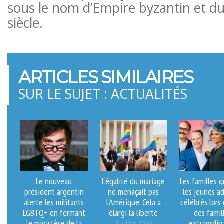
sous le nom d’Empire byzantin et du
siècle.
ARTICLES SIMILAIRES
SUR LE SUJET : ACTUALITÉS
Le nouveau
L'égalité du mariage
Les familles 
président argentin
ne menaçait pas
les jeunes a
alerte les militants
l'Amérique. Cela a
célébrés lors
LGBTQ+ en fermant
élargi la liberté
des famil
le ministère de la
extraordin
2 juillet 2026