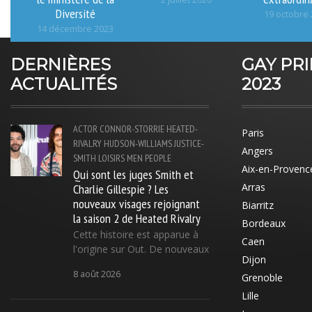
Diversité
19 octobre
14 décembre 2023
DERNIÈRES
GAY PR
ACTUALITÉS
2023
ACTOR
CONNOR-STORRIE
HEATED-
Paris
RIVALRY
HUDSON-WILLIAMS
JUSTICE-
Angers
SMITH
LOISIRS
MEN
PEOPLE
Aix-en-Provenc
Qui sont les juges Smith et
Charlie Gillespie ? Les
Arras
nouveaux visages rejoignant
Biarritz
la saison 2 de Heated Rivalry
Bordeaux
Cette histoire est apparue à
Caen
l'origine sur Out. De nouveaux
Dijon
8 août 2026
Grenoble
Lille