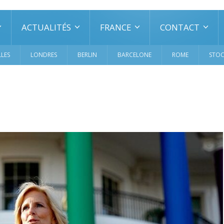
ACTUALITÉS
FRANCE
CONTACT
LES
LONDRES
BERLIN
BARCELONE
ROME
STO