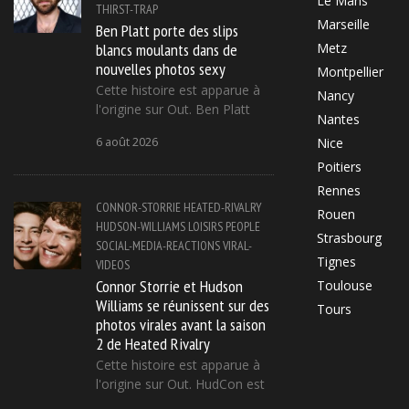
Le Mans
THIRST-TRAP
Marseille
Ben Platt porte des slips
blancs moulants dans de
Metz
nouvelles photos sexy
Montpellier
Cette histoire est apparue à
Nancy
l'origine sur Out. Ben Platt
Nantes
6 août 2026
Nice
Poitiers
Rennes
CONNOR-STORRIE
HEATED-RIVALRY
Rouen
HUDSON-WILLIAMS
LOISIRS
PEOPLE
Strasbourg
SOCIAL-MEDIA-REACTIONS
VIRAL-
Tignes
VIDEOS
Connor Storrie et Hudson
Toulouse
Williams se réunissent sur des
Tours
photos virales avant la saison
2 de Heated Rivalry
Cette histoire est apparue à
l'origine sur Out. HudCon est