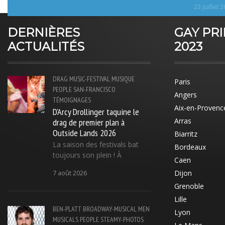
23 juillet 
DERNIÈRES
GAY PR
ACTUALITÉS
2023
DRAG
MUSIC-FESTIVAL
MUSIQUE
Paris
PEOPLE
SAN-FRANCISCO
Angers
TÉMOIGNAGES
Aix-en-Provenc
D'Arcy Drollinger taquine le
drag de premier plan à
Arras
Outside Lands 2026
Biarritz
La saison des festivals bat
Bordeaux
toujours son plein ! À
Caen
Dijon
7 août 2026
Grenoble
Lille
BEN-PLATT
BROADWAY-MUSICAL
MEN
Lyon
MUSICALS
PEOPLE
STEAMY-PHOTOS