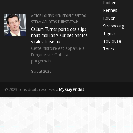
Poitiers
Rennes
ACTOR
LOISIRS
MEN
PEOPLE
SPEEDO
Rouen
STEAMY-PHOTOS
THIRST-TRAP
Strasbourg
Callum Turner porte des slips
Tignes
noirs moulants sur des photos
virales torse nu
Toulouse
Cette histoire est apparue à
Tours
l'origine sur Out. La
purgemais
8 août 2026
© 2023 Tous droits réservés à
My Gay Prides
.