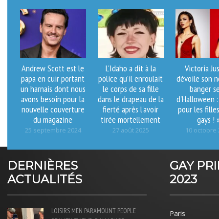
Andrew Scott est le
L'Idaho a dit à la
Victoria Ju
papa en cuir portant
police qu'il enroulait
dévoile son 
un harnais dont nous
le corps de sa fille
banger s
avons besoin pour la
dans le drapeau de la
d'Halloween :
nouvelle couverture
fierté après l'avoir
pour les fille
du magazine
tirée mortellement
gays ! 
25 septembre 2024
27 août 2025
10 octobre
DERNIÈRES
GAY PR
ACTUALITÉS
2023
LOISIRS
MEN
PARAMOUNT
PEOPLE
Paris