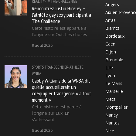
REALITY-TV
THE-CHALLENGE
Angers
Rencontrez Justin Hinsley –
Aix-en-Provenc
l'athlète gay sexy participant à
The Challenge
Arras
Cette histoire est apparue à
Biarritz
l'origine sur Out. Les choses
Bordeaux
Caen
9 août 2026
Dijon
Grenoble
SPORTS
TRANSGENDER-ATHLETE
Lille
WNBA
Lyon
Gabby Williams de la WNBA dit
Le Mans
qu'elle accueillerait un
Marseille
coéquipier transgenre « à tout
moment »
Metz
Cette histoire est parue à
Montpellier
l'origine sur Eux. En
Nancy
s'adressant
Nantes
8 août 2026
Nice