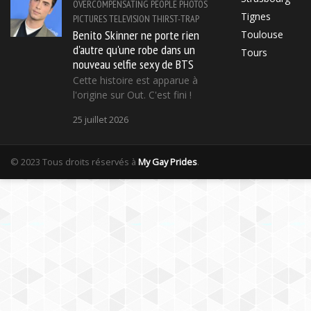
OVERCOMPENSATING
PEOPLE
PHOTOS
Tignes
PICTURES
TELEVISION
THIRST-TRAP
Benito Skinner ne porte rien
Toulouse
d'autre qu'une robe dans un
Tours
nouveau selfie sexy de BTS
Cette histoire est apparue à
l'origine sur Out. C'est fini !
25 juillet 2026
© 2023 Tous droits réservés à
My Gay Prides
.