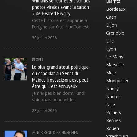
Williams se réunissent sur des
Biarritz
photos virales avant la saison
Bordeaux
2 de Heated Rivalry
Caen
Cette histoire est apparue à
Dijon
l'origine sur Out. HudCon est
Grenoble
30 juillet 2026
Lille
Lyon
Le Mans
PEOPLE
Marseille
Le plus grand atout politique
du candidat au Sénat du
Metz
Maine, Troy Jackson, est peut-
Montpellier
être qu'il est ennuyeux
Nancy
Je n'ai pas bien dormi lundi
Nantes
soir, mais pendant les
Nice
28 juillet 2026
Poitiers
Rennes
Rouen
ACTOR
BENITO-SKINNER
MEN
Strasbourg