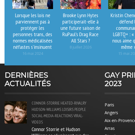
Lorsque les lois ne
Brooke Lynn Hytes
Kristin Che
parviennent pas à
participerait-elle à
défend 
protéger les
une future saison de
communa
personnes trans, des
RuPaul's Drag Race
LGBTQ+ : «
normes médicalisées
All Stars ?
nous aime 
néfastes s’insinuent
même 
8 juillet 2026
16 mai 2024
15 mai 2
DERNIÈRES
GAY PR
ACTUALITÉS
2023
CONNOR-STORRIE
HEATED-RIVALRY
Paris
HUDSON-WILLIAMS
LOISIRS
PEOPLE
Angers
SOCIAL-MEDIA-REACTIONS
VIRAL-
Aix-en-Provenc
VIDEOS
Connor Storrie et Hudson
Arras