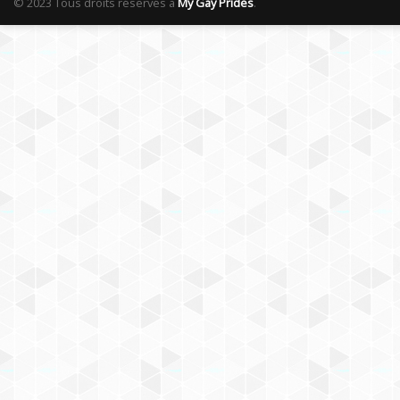
© 2023 Tous droits réservés à
My Gay Prides
.