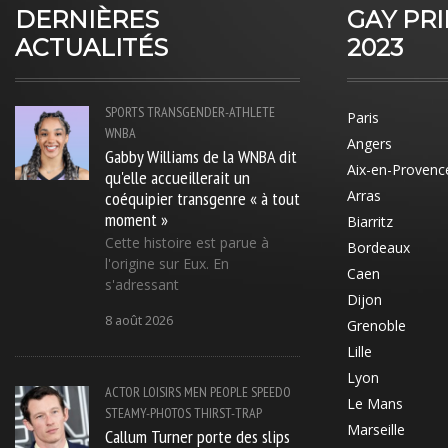
DERNIÈRES
GAY PR
ACTUALITÉS
2023
SPORTS
TRANSGENDER-ATHLETE
Paris
WNBA
Angers
Gabby Williams de la WNBA dit
Aix-en-Provenc
qu'elle accueillerait un
coéquipier transgenre « à tout
Arras
moment »
Biarritz
Cette histoire est parue à
Bordeaux
l'origine sur Eux. En
Caen
s'adressant
Dijon
8 août 2026
Grenoble
Lille
Lyon
ACTOR
LOISIRS
MEN
PEOPLE
SPEEDO
Le Mans
STEAMY-PHOTOS
THIRST-TRAP
Marseille
Callum Turner porte des slips