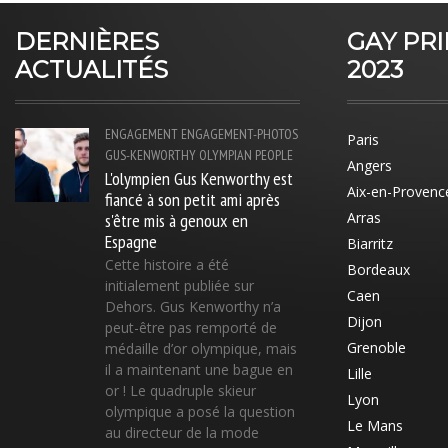
DERNIÈRES
GAY PR
ACTUALITÉS
2023
ENGAGEMENT
ENGAGEMENT-PHOTOS
Paris
GUS-KENWORTHY
OLYMPIAN
PEOPLE
Angers
L'olympien Gus Kenworthy est
Aix-en-Provenc
fiancé à son petit ami après
s'être mis à genoux en
Arras
Espagne
Biarritz
Cette histoire a été
Bordeaux
initialement publiée sur
Caen
Dehors. Gus Kenworthy n’a
Dijon
peut-être pas remporté de
Grenoble
médaille d’or olympique, mais
il a maintenant une bague en
Lille
or ! Le quadruple skieur
Lyon
olympique a posé la question
Le Mans
au directeur de la mode