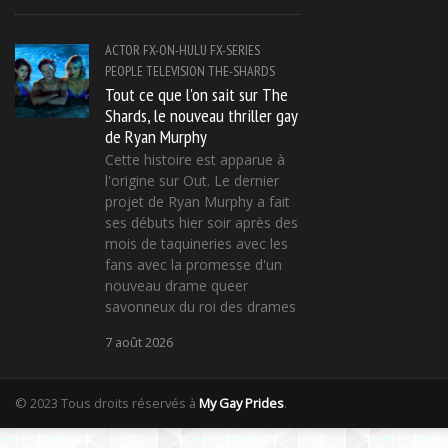
ACTOR
FX-ON-HULU
FX-SERIES
PEOPLE
TELEVISION
THE-SHARDS
Tout ce que l'on sait sur The
Shards, le nouveau thriller gay
de Ryan Murphy
Cette histoire est apparue à
l'origine sur Out. Le dernier
projet de Ryan Murphy a fait
ses débuts hier soir après des
mois de taquineries avec les
fans avec la promesse d'un
nouveau drame queer
savonneux du roi des drames
7 août 2026
© 2023 Tous droits réservés à
My Gay Prides
.