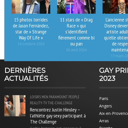
15 photos torrides
11 stars de « Drag
L'ancienne s
de Jason Fernández,
Race » qui
Disney deve
star de « Strange
s'identifient
artiste adul
Way Of Life »
fièrement comme bi
qu'elle obtie
ou pan
de respe
14 octobre 2023
mainten
30 avril 2024
17 mars 2
DERNIÈRES
GAY PR
ACTUALITÉS
2023
LOISIRS
MEN
PARAMOUNT
PEOPLE
Paris
REALITY-TV
THE-CHALLENGE
Angers
Rencontrez Justin Hinsley –
Aix-en-Provenc
l'athlète gay sexy participant à
The Challenge
Arras