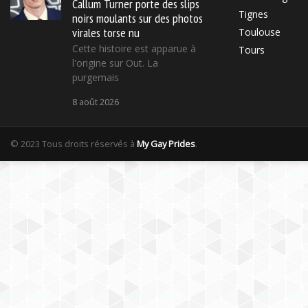
Callum Turner porte des slips
Tignes
noirs moulants sur des photos
virales torse nu
Toulouse
Cette histoire est apparue à
Tours
l'origine sur Out. La
purgemais
8 août 2026
© 2023 Tous droits réservés à
My Gay Prides
.