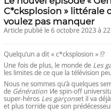
Le nouvel épisode « Gen
C*cksplosion » littérale
voulez pas manquer
Article publié le
6 octobre 2023 à 2
Quelqu’un a dit « c*cksplosion » !?
Une fois de plus, le monde de
Les g
les limites de ce que la télévision p
Nous ne sommes qu’à quelques se
de
Génération V
le spin-off universit
super-héros
Les garçons
et il va déj
et plus torride que son prédécesseur 