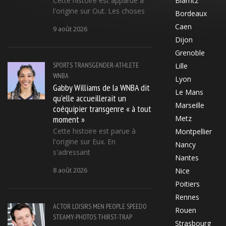
Cette histoire est apparue à
Biarritz
l'origine sur Out. Les choses
Bordeaux
Caen
9 août 2026
Dijon
Grenoble
SPORTS
TRANSGENDER-ATHLETE
Lille
WNBA
Lyon
Gabby Williams de la WNBA dit
Le Mans
qu'elle accueillerait un
Marseille
coéquipier transgenre « à tout
moment »
Metz
Cette histoire est parue à
Montpellier
l'origine sur Eux. En
Nancy
s'adressant
Nantes
8 août 2026
Nice
Poitiers
Rennes
ACTOR
LOISIRS
MEN
PEOPLE
SPEEDO
Rouen
STEAMY-PHOTOS
THIRST-TRAP
Strasbourg