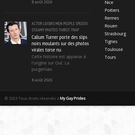
8 août 2026
Nice
Poitiers
Rennes
ACTOR
LOISIRS
MEN
PEOPLE
SPEEDO
Rouen
STEAMY-PHOTOS
THIRST-TRAP
Strasbourg
Callum Turner porte des slips
Tignes
noirs moulants sur des photos
virales torse nu
Toulouse
Cette histoire est apparue à
Tours
l'origine sur Out. La
purgemais
8 août 2026
© 2023 Tous droits réservés à
My Gay Prides
.