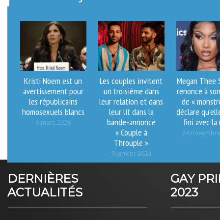
Kristi Noem est un
Les couples invitent
Megan Thee S
avertissement pour
un troisième dans
renonce à son
les républicains
leur relation et dans
de « monstr
homosexuels blancs
leur lit dans la
déclare qu’ell
bande-annonce
fini avec la
6 mars 2026
« Couple à
24 novembre
Throuple »
9 janvier 2024
DERNIÈRES
GAY PR
ACTUALITÉS
2023