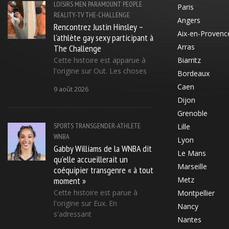
LOISIRS
MEN
PARAMOUNT
PEOPLE
Paris
REALITY-TV
THE-CHALLENGE
Angers
Rencontrez Justin Hinsley –
Aix-en-Provenc
l'athlète gay sexy participant à
The Challenge
Arras
Cette histoire est apparue à
Biarritz
l'origine sur Out. Les choses
Bordeaux
Caen
9 août 2026
Dijon
Grenoble
SPORTS
TRANSGENDER-ATHLETE
Lille
WNBA
Lyon
Gabby Williams de la WNBA dit
Le Mans
qu'elle accueillerait un
Marseille
coéquipier transgenre « à tout
moment »
Metz
Cette histoire est parue à
Montpellier
l'origine sur Eux. En
Nancy
s'adressant
Nantes