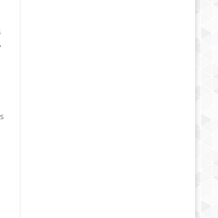
s
,
ts