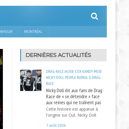
CKHOLM
MONTRÉAL
DERNIÈRES ACTUALITÉS
DRAG-RACE
JACKIE-COX
KANDY-MUSE
NICKY-DOLL
PEOPLE
RUPAUL-S-DRAG-
RACE
Nicky Doll dit aux fans de Drag
Race de « se détendre » face
aux reines qui ne traînent pas
Cette histoire est apparue à
l'origine sur Out. Nicky Doll
7 août 2026