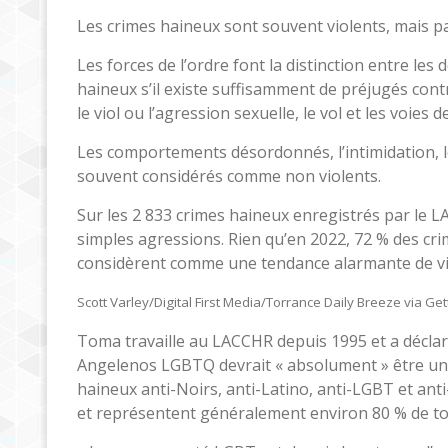
Les crimes haineux sont souvent violents, mais p
Les forces de l’ordre font la distinction entre les
haineux s’il existe suffisamment de préjugés contre
le viol ou l’agression sexuelle, le vol et les voies 
Les comportements désordonnés, l’intimidation, 
souvent considérés comme non violents.
Sur les 2 833 crimes haineux enregistrés par le L
simples agressions. Rien qu’en 2022, 72 % des crim
considèrent comme une tendance alarmante de vi
Scott Varley/Digital First Media/Torrance Daily Breeze via Ge
Toma travaille au LACCHR depuis 1995 et a déclaré
Angelenos LGBTQ devrait « absolument » être une 
haineux anti-Noirs, anti-Latino, anti-LGBT et anti
et représentent généralement environ 80 % de tou