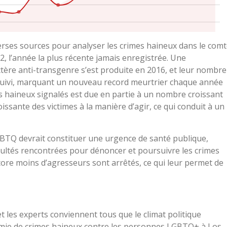
rses sources pour analyser les crimes haineux dans le com
, l’année la plus récente jamais enregistrée. Une
ère anti-transgenre s’est produite en 2016, et leur nombre
 suivi, marquant un nouveau record meurtrier chaque année
 haineux signalés est due en partie à un nombre croissant
oissante des victimes à la manière d’agir, ce qui conduit à un
GBTQ devrait constituer une urgence de santé publique,
fficultés rencontrées pour dénoncer et poursuivre les crimes
core moins d’agresseurs sont arrêtés, ce qui leur permet de
les experts conviennent tous que le climat politique
émie de crimes haineux contre les personnes LGBTQ+ à Los