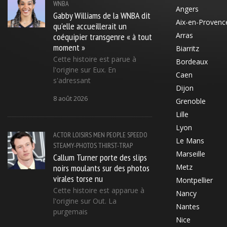
WNBA
Angers
Gabby Williams de la WNBA dit
Aix-en-Provenc
qu'elle accueillerait un
coéquipier transgenre « à tout
Arras
moment »
Biarritz
Cette histoire est parue à
Bordeaux
l'origine sur Eux. En
Caen
s'adressant
Dijon
8 août 2026
Grenoble
Lille
Lyon
ACTOR
LOISIRS
MEN
PEOPLE
SPEEDO
Le Mans
STEAMY-PHOTOS
THIRST-TRAP
Marseille
Callum Turner porte des slips
noirs moulants sur des photos
Metz
virales torse nu
Montpellier
Cette histoire est apparue à
Nancy
l'origine sur Out. La
Nantes
purgemais
Nice