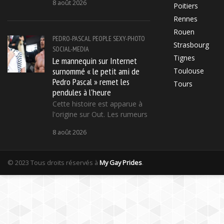
8 août 2026
Poitiers
Rennes
Rouen
PEDRO-PASCAL
PEOPLE
SEXY-PHOTO
Strasbourg
SOCIAL-MEDIA
Tignes
Le mannequin sur Internet
surnommé « le petit ami de
Toulouse
Pedro Pascal » remet les
Tours
pendules à l'heure
Cette histoire est apparue à
l'origine sur Out. Les rumeurs
8 août 2026
© 2023 Tous droits réservés à
My Gay Prides
.