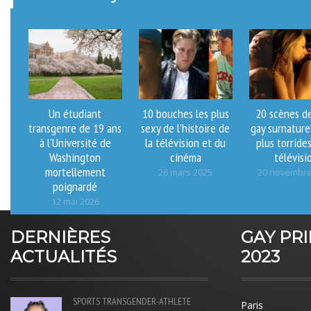
Un étudiant
10 bouches les plus
20 scènes d
transgenre de 19 ans
sexy de l'histoire de
gay surnaturel
à l'Université de
la télévision et du
plus torrides
Washington
cinéma
télévisi
mortellement
26 mars 2025
20 novembre
poignardé
12 mai 2026
DERNIÈRES
GAY PR
ACTUALITÉS
2023
SPORTS
TRANSGENDER-ATHLETE
Paris