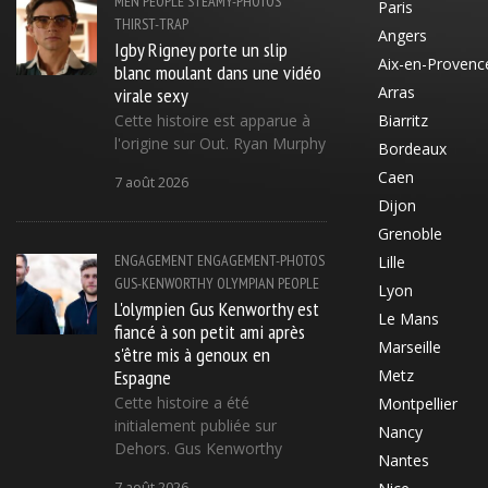
MEN
PEOPLE
STEAMY-PHOTOS
Paris
THIRST-TRAP
Angers
Igby Rigney porte un slip
Aix-en-Provenc
blanc moulant dans une vidéo
virale sexy
Arras
Cette histoire est apparue à
Biarritz
l'origine sur Out. Ryan Murphy
Bordeaux
Caen
7 août 2026
Dijon
Grenoble
ENGAGEMENT
ENGAGEMENT-PHOTOS
Lille
GUS-KENWORTHY
OLYMPIAN
PEOPLE
Lyon
L'olympien Gus Kenworthy est
Le Mans
fiancé à son petit ami après
Marseille
s'être mis à genoux en
Espagne
Metz
Cette histoire a été
Montpellier
initialement publiée sur
Nancy
Dehors. Gus Kenworthy
Nantes
7 août 2026