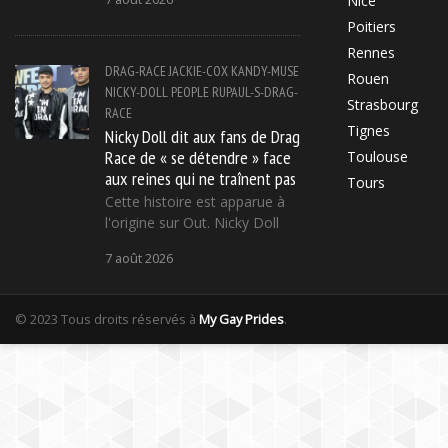
Nice
Poitiers
Rennes
DRAG-RACE
JACKIE-COX
KANDY-MUSE
Rouen
NICKY-DOLL
PEOPLE
RUPAUL-S-DRAG-
Strasbourg
RACE
Tignes
Nicky Doll dit aux fans de Drag
Race de « se détendre » face
Toulouse
aux reines qui ne traînent pas
Tours
Cette histoire est apparue à
l'origine sur Out. Nicky Doll
7 août 2026
© 2023 Tous droits réservés à
My Gay Prides
.