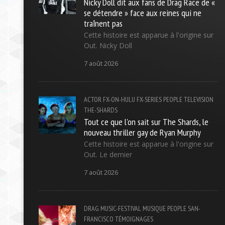
Nicky Doll dit aux fans de Drag Race de «
se détendre » face aux reines qui ne
traînent pas
Cette histoire est apparue à l'origine sur
Out. Nicky Doll
7 août 2026
ACTOR
FX-ON-HULU
FX-SERIES
PEOPLE
TELEVISION
THE-SHARDS
Tout ce que l'on sait sur The Shards, le
nouveau thriller gay de Ryan Murphy
Cette histoire est apparue à l'origine sur
Out. Le dernier
7 août 2026
DRAG
MUSIC-FESTIVAL
MUSIQUE
PEOPLE
SAN-
FRANCISCO
TÉMOIGNAGES