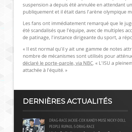
suspension a depuis été annulée en attendant un
publiquement et il était dans l'arène olympique m
Les fans ont immédiatement remarqué que le jug
été scandalisés que l'équipe, avec de multiples ac
de patinage, l'instance dirigeante du sport, a ré
« Il est normal qu'il y ait une gamme de notes att
nombre de mécanismes sont utilisés pour atténuer
déclaré le porte-parole, via NBC
. « L'ISU a plein
attachée à l'équité. »
DERNIÈRES ACTUALITÉS
DRAG-RACE
JACKIE-COX
KANDY-MUSE
NICKY-DOLL
PEOPLE
RUPAUL-S-DRAG-RACE