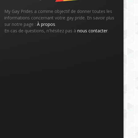
My Gay Prides a comme objectif de donner toutes les
informations concernant votre gay pride. En savoir plus
sur notre page :
À propos
.
En cas de questions, n'hésitez pas à
nous contacter
.