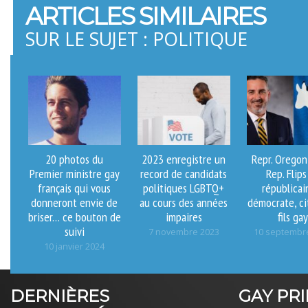
ARTICLES SIMILAIRES
SUR LE SUJET : POLITIQUE
20 photos du
2023 enregistre un
Repr. Oregon
Premier ministre gay
record de candidats
Rep. Flips
français qui vous
politiques LGBTQ+
républicai
donneront envie de
au cours des années
démocrate, ci
briser… ce bouton de
impaires
fils ga
suivi
7 novembre 2023
10 septembr
10 janvier 2024
DERNIÈRES
GAY PR