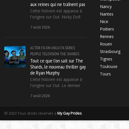
aux reines qui ne traînent pas
Nancy
Cette histoire est apparue à
Nantes
l'origine sur Out. Nicky Doll
Nice
7 août 2026
Poitiers
Rennes
Rouen
ACTOR
FX-ON-HULU
FX-SERIES
Strasbourg
PEOPLE
TELEVISION
THE-SHARDS
Tignes
Tout ce que l'on sait sur The
Shards, le nouveau thriller gay
Toulouse
de Ryan Murphy
Tours
Cette histoire est apparue à
l'origine sur Out. Le dernier
7 août 2026
© 2023 Tous droits réservés à
My Gay Prides
.