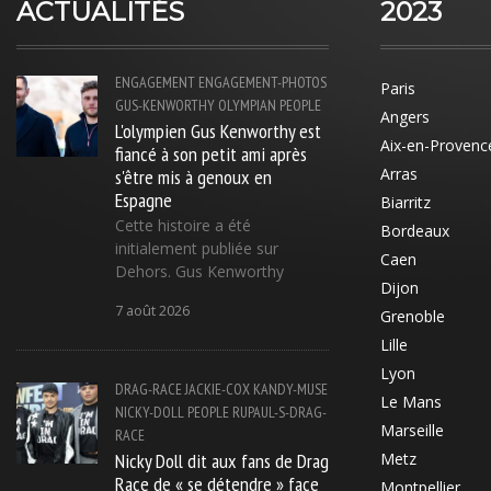
ACTUALITÉS
2023
ENGAGEMENT
ENGAGEMENT-PHOTOS
Paris
GUS-KENWORTHY
OLYMPIAN
PEOPLE
Angers
L'olympien Gus Kenworthy est
Aix-en-Provenc
fiancé à son petit ami après
s'être mis à genoux en
Arras
Espagne
Biarritz
Cette histoire a été
Bordeaux
initialement publiée sur
Caen
Dehors. Gus Kenworthy
Dijon
7 août 2026
Grenoble
Lille
Lyon
DRAG-RACE
JACKIE-COX
KANDY-MUSE
Le Mans
NICKY-DOLL
PEOPLE
RUPAUL-S-DRAG-
Marseille
RACE
Nicky Doll dit aux fans de Drag
Metz
Race de « se détendre » face
Montpellier