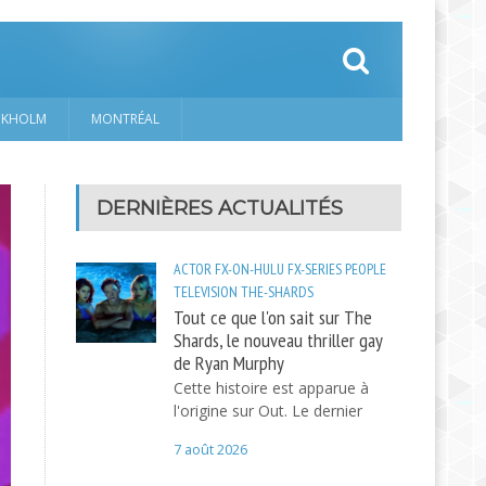
CKHOLM
MONTRÉAL
DERNIÈRES ACTUALITÉS
ACTOR
FX-ON-HULU
FX-SERIES
PEOPLE
TELEVISION
THE-SHARDS
Tout ce que l'on sait sur The
Shards, le nouveau thriller gay
de Ryan Murphy
Cette histoire est apparue à
l'origine sur Out. Le dernier
7 août 2026