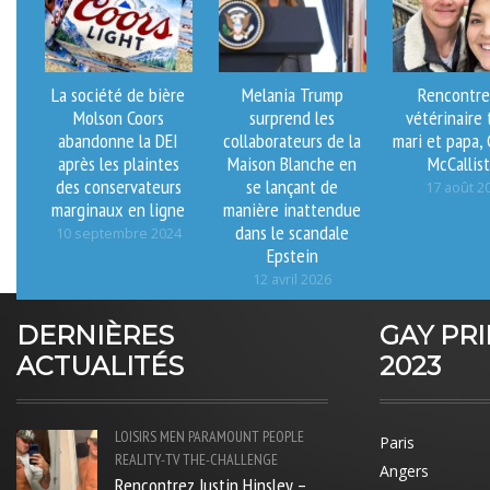
La société de bière
Melania Trump
Rencontre
Molson Coors
surprend les
vétérinaire 
abandonne la DEI
collaborateurs de la
mari et papa,
après les plaintes
Maison Blanche en
McCallis
des conservateurs
se lançant de
17 août 2
marginaux en ligne
manière inattendue
dans le scandale
10 septembre 2024
Epstein
12 avril 2026
DERNIÈRES
GAY PR
ACTUALITÉS
2023
LOISIRS
MEN
PARAMOUNT
PEOPLE
Paris
REALITY-TV
THE-CHALLENGE
Angers
Rencontrez Justin Hinsley –