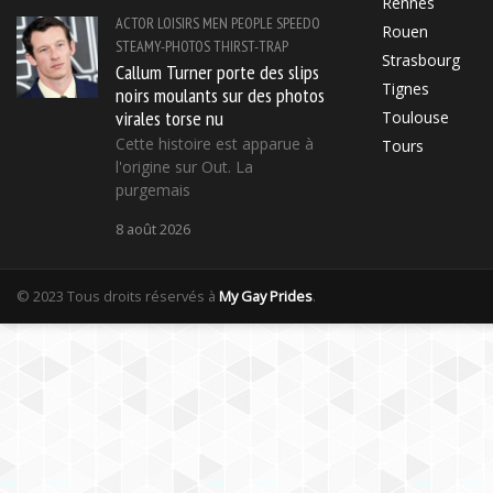
Rennes
ACTOR
LOISIRS
MEN
PEOPLE
SPEEDO
Rouen
STEAMY-PHOTOS
THIRST-TRAP
Strasbourg
Callum Turner porte des slips
Tignes
noirs moulants sur des photos
virales torse nu
Toulouse
Cette histoire est apparue à
Tours
l'origine sur Out. La
purgemais
8 août 2026
© 2023 Tous droits réservés à
My Gay Prides
.