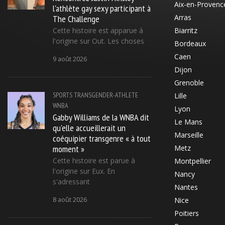
Aix-en-Provenc
l'athlète gay sexy participant à
The Challenge
Arras
Cette histoire est apparue à
Biarritz
l'origine sur Out. Les choses
Bordeaux
Caen
9 août 2026
Dijon
Grenoble
SPORTS
TRANSGENDER-ATHLETE
Lille
WNBA
Lyon
Gabby Williams de la WNBA dit
Le Mans
qu'elle accueillerait un
Marseille
coéquipier transgenre « à tout
moment »
Metz
Cette histoire est parue à
Montpellier
l'origine sur Eux. En
Nancy
s'adressant
Nantes
8 août 2026
Nice
Poitiers