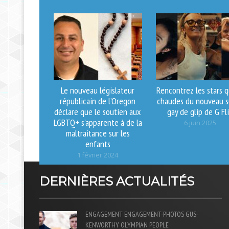
Le nouveau législateur
Rencontrez les stars 
républicain de l’Oregon
chaudes du nouveau s
déclare que le soutien aux
gay de glip de G Fl
LGBTQ+ s’apparente à de la
6 juin 2025
maltraitance sur les
enfants
1 février 2024
DERNIÈRES ACTUALITÉS
ENGAGEMENT
ENGAGEMENT-PHOTOS
GUS-
KENWORTHY
OLYMPIAN
PEOPLE