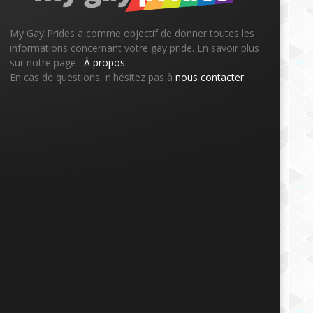
My Gay Prides a comme objectif de donner toutes les
informations concernant votre gay pride. En savoir plus
sur notre page :
À propos
.
En cas de questions, n'hésitez pas à
nous contacter
.