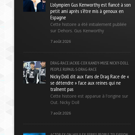
L'olympien Gus Kenworthy est fiancé à son
petit ami après s'être mis à genoux en
Espagne
Cette histoire a été initialement publiée
sur Dehors. Gus Kenworthy
7 août 2026
DRAG-RACE
JACKIE-COX
KANDY-MUSE
NICKY-DOLL
PEOPLE
RUPAUL-S-DRAG-RACE
Nicky Doll dit aux fans de Drag Race de «
se détendre » face aux reines qui ne
traînent pas
Cette histoire est apparue à l'origine sur
Out. Nicky Doll
7 août 2026
ACTOR
FX-ON-HULU
FX-SERIES
PEOPLE
TELEVISION