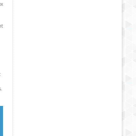
ux
nt
t
.