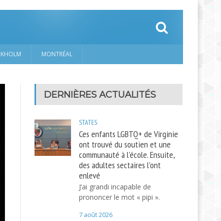
CKHOLM
MONTRÉAL
DERNIÈRES ACTUALITÉS
STATES
Ces enfants LGBTQ+ de Virginie
ont trouvé du soutien et une
communauté à l'école. Ensuite,
des adultes sectaires l'ont
enlevé
J’ai grandi incapable de
prononcer le mot « pipi ».
7 août 2026