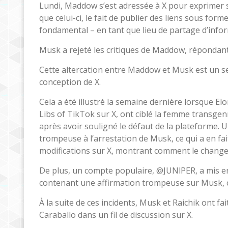
Lundi, Maddow s’est adressée à X pour exprimer s
que celui-ci, le fait de publier des liens sous for
fondamental – en tant que lieu de partage d’inform
Musk a rejeté les critiques de Maddow, répondant:
Cette altercation entre Maddow et Musk est un s
conception de X.
Cela a été illustré la semaine dernière lorsque E
Libs of TikTok sur X, ont ciblé la femme transgen
après avoir souligné le défaut de la plateforme. U
trompeuse à l’arrestation de Musk, ce qui a en fa
modifications sur X, montrant comment le changem
De plus, un compte populaire, @JUNlPER, a mis en 
contenant une affirmation trompeuse sur Musk, c
À la suite de ces incidents, Musk et Raichik ont ​​f
Caraballo dans un fil de discussion sur X.