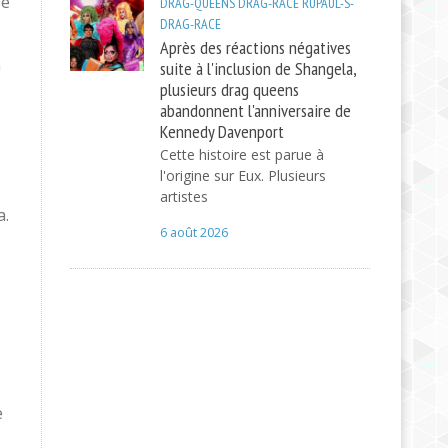
se
DRAG-QUEENS
DRAG-RACE
RUPAUL-S-
DRAG-RACE
Après des réactions négatives
n
suite à l'inclusion de Shangela,
plusieurs drag queens
abandonnent l'anniversaire de
Kennedy Davenport
Cette histoire est parue à
l'origine sur Eux. Plusieurs
artistes
a.
6 août 2026
e