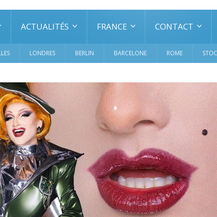
ACTUALITÉS
FRANCE
CONTACT
LES
LONDRES
BERLIN
BARCELONE
ROME
STO