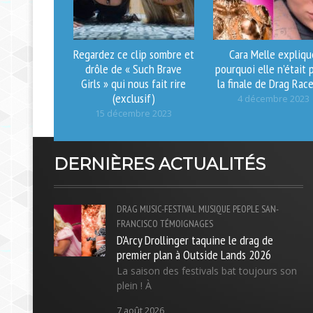
Regardez ce clip sombre et
Cara Melle expliqu
drôle de « Such Brave
pourquoi elle n’était 
Girls » qui nous fait rire
la finale de Drag Rac
(exclusif)
4 décembre 2023
15 décembre 2023
DERNIÈRES ACTUALITÉS
DRAG
MUSIC-FESTIVAL
MUSIQUE
PEOPLE
SAN-
FRANCISCO
TÉMOIGNAGES
D'Arcy Drollinger taquine le drag de
premier plan à Outside Lands 2026
La saison des festivals bat toujours son
plein ! À
7 août 2026