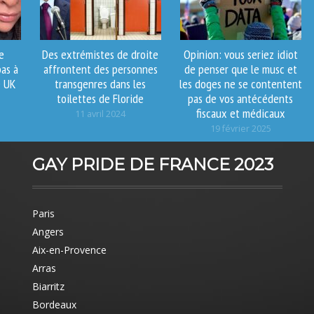
e
Des extrémistes de droite
Opinion: vous seriez idiot
pas à
affrontent des personnes
de penser que le musc et
e UK
transgenres dans les
les doges ne se contentent
toilettes de Floride
pas de vos antécédents
fiscaux et médicaux
11 avril 2024
19 février 2025
GAY PRIDE DE FRANCE 2023
Paris
Angers
Aix-en-Provence
Arras
Biarritz
Bordeaux