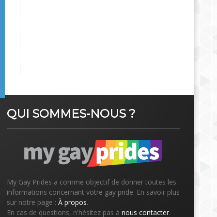
QUI SOMMES-NOUS ?
My Gay Prides a comme objectif de donner toutes les
informations concernant votre gay pride. En savoir plus
sur notre page :
À propos
.
En cas de questions, n'hésitez pas à
nous contacter
.