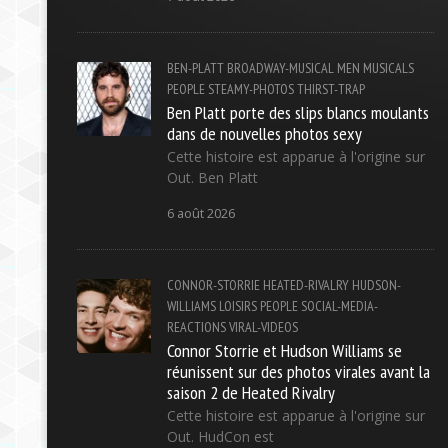
BEN-PLATT
BROADWAY-MUSICAL
MEN
MUSICALS
PEOPLE
STEAMY-PHOTOS
THIRST-TRAP
Ben Platt porte des slips blancs moulants
dans de nouvelles photos sexy
Cette histoire est apparue à l'origine sur
Out. Ben Platt
6 août 2026
CONNOR-STORRIE
HEATED-RIVALRY
HUDSON-
WILLIAMS
LOISIRS
PEOPLE
SOCIAL-MEDIA-
REACTIONS
VIRAL-VIDEOS
Connor Storrie et Hudson Williams se
réunissent sur des photos virales avant la
saison 2 de Heated Rivalry
Cette histoire est apparue à l'origine sur
Out. HudCon est