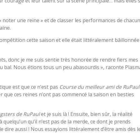
r courage et leur talent sur la scène principale… mais elles 
« noter une reine » et de classer les performances de chacu
aine.
mpétition cette saison et elle était littéralement bâillonnée
ts, donc je me suis sentie très honorée de rendre fiers mes
u bal. Nous étions tous un peu abasourdis », raconte Plasm
tique est que ce n’est pas
Course du meilleur ami de RuPaul
r que ces reines n’ont pas commencé la saison en besties
agsters de RuPaul
et je suis là ! Ensuite, bien sûr, la réalité
à quelqu’un qu’il n’est pas de la merde, ce dont je prends
e dire aussi ! Nous essayions littéralement d’être amis dès l