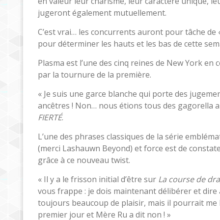
en valeur leur charisme, leur caractère unique, leu
jugeront également mutuellement.
C’est vrai… les concurrents auront pour tâche de 
pour déterminer les hauts et les bas de cette sem
Plasma est l’une des cinq reines de New York en co
par la tournure de la première.
« Je suis une garce blanche qui porte des jugemen
ancêtres ! Non… nous étions tous des gagorella a
FIERTÉ
.
L’une des phrases classiques de la série embléma
(merci Lashauwn Beyond) et force est de constate
grâce à ce nouveau twist.
« Il y a le frisson initial d’être sur
La course de dr
vous frappe : je dois maintenant délibérer et dire 
toujours beaucoup de plaisir, mais il pourrait me l
premier jour et Mère Ru a dit non ! »