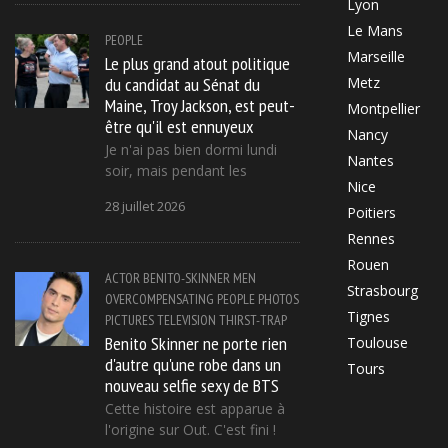
Lyon
Le Mans
PEOPLE
Marseille
Le plus grand atout politique
du candidat au Sénat du
Metz
Maine, Troy Jackson, est peut-
Montpellier
être qu'il est ennuyeux
Nancy
Je n'ai pas bien dormi lundi
Nantes
soir, mais pendant les
Nice
28 juillet 2026
Poitiers
Rennes
Rouen
ACTOR
BENITO-SKINNER
MEN
Strasbourg
OVERCOMPENSATING
PEOPLE
PHOTOS
Tignes
PICTURES
TELEVISION
THIRST-TRAP
Benito Skinner ne porte rien
Toulouse
d'autre qu'une robe dans un
Tours
nouveau selfie sexy de BTS
Cette histoire est apparue à
l'origine sur Out. C'est fini !