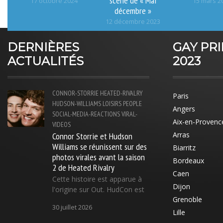
17 octobre 2024
15 mars 2
décembre »
12 décembre 2023
DERNIÈRES
GAY PR
ACTUALITÉS
2023
CONNOR-STORRIE
HEATED-RIVALRY
Paris
HUDSON-WILLIAMS
LOISIRS
PEOPLE
Angers
SOCIAL-MEDIA-REACTIONS
VIRAL-
Aix-en-Provenc
VIDEOS
Connor Storrie et Hudson
Arras
Williams se réunissent sur des
Biarritz
photos virales avant la saison
Bordeaux
2 de Heated Rivalry
Caen
Cette histoire est apparue à
Dijon
l'origine sur Out. HudCon est
Grenoble
30 juillet 2026
Lille