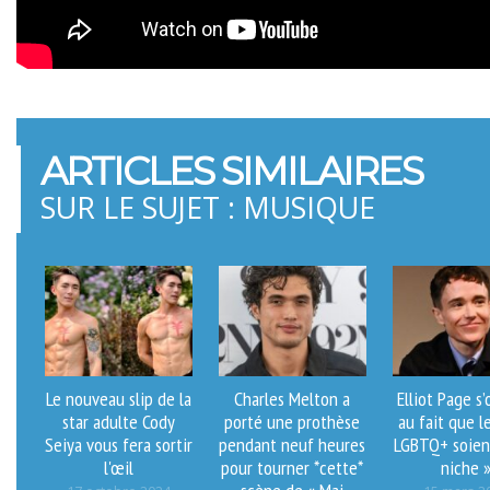
ARTICLES SIMILAIRES
SUR LE SUJET : MUSIQUE
Le nouveau slip de la
Charles Melton a
Elliot Page s
star adulte Cody
porté une prothèse
au fait que le
Seiya vous fera sortir
pendant neuf heures
LGBTQ+ soien
l'œil
pour tourner *cette*
niche 
scène de « Mai