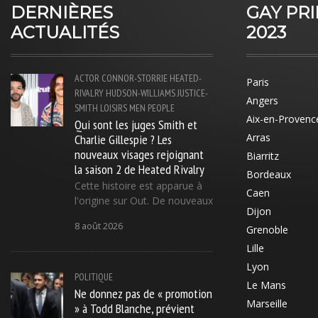
DERNIÈRES
GAY PR
ACTUALITÉS
2023
ACTOR
CONNOR-STORRIE
HEATED-
Paris
RIVALRY
HUDSON-WILLIAMS
JUSTICE-
Angers
SMITH
LOISIRS
MEN
PEOPLE
Aix-en-Provenc
Qui sont les juges Smith et
Charlie Gillespie ? Les
Arras
nouveaux visages rejoignant
Biarritz
la saison 2 de Heated Rivalry
Bordeaux
Cette histoire est apparue à
Caen
l'origine sur Out. De nouveaux
Dijon
8 août 2026
Grenoble
Lille
Lyon
POLITIQUE
Le Mans
Ne donnez pas de « promotion
Marseille
» à Todd Blanche, prévient