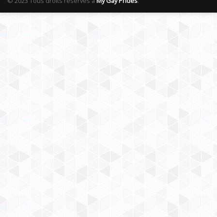
© 2023 Tous droits réservés à
My Gay Prides
.