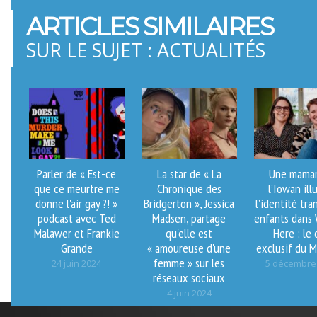
ARTICLES SIMILAIRES
SUR LE SUJET : ACTUALITÉS
Parler de « Est-ce
La star de « La
Une mama
que ce meurtre me
Chronique des
l’Iowan ill
donne l'air gay ?! »
Bridgerton », Jessica
l’identité tra
podcast avec Ted
Madsen, partage
enfants dans 
Malawer et Frankie
qu'elle est
Here : le 
Grande
« amoureuse d'une
exclusif du 
femme » sur les
24 juin 2024
5 décembre
réseaux sociaux
4 juin 2024