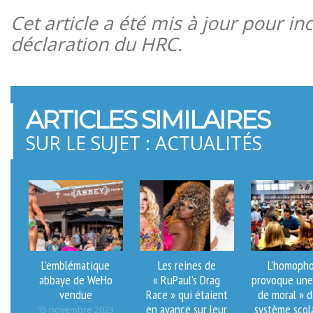
Cet article a été mis à jour pour in
déclaration du HRC.
ARTICLES SIMILAIRES
SUR LE SUJET : ACTUALITÉS
L’emblématique
Les reines de
L’homopho
abbaye de WeHo
« RuPaul’s Drag
provoque une 
vendue
Race » qui étaient
de moral » d
en avance sur leur
système scol
15 novembre 2023