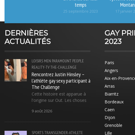
temps
Montan
25 septembre 2023
17 janvier 
DERNIÈRES
GAY PR
ACTUALITÉS
2023
LOISIRS
MEN
PARAMOUNT
PEOPLE
Paris
REALITY-TV
THE-CHALLENGE
Angers
Rencontrez Justin Hinsley –
Aix-en-Provenc
l'athlète gay sexy participant à
The Challenge
Arras
Cette histoire est apparue à
Biarritz
l'origine sur Out. Les choses
Bordeaux
Caen
9 août 2026
Dijon
Grenoble
SPORTS
TRANSGENDER-ATHLETE
Lille