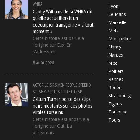
WNBA
Lyon
Gabby Williams de la WNBA dit
Le Mans
qu'elle accueillerait un
Marseille
coéquipier transgenre « à tout
moment »
Metz
Cette histoire est parue à
Montpellier
l'origine sur Eux. En
Nancy
s'adressant
Nantes
8 août 2026
Nice
Poitiers
Rennes
ACTOR
LOISIRS
MEN
PEOPLE
SPEEDO
Rouen
STEAMY-PHOTOS
THIRST-TRAP
Strasbourg
Callum Turner porte des slips
Tignes
noirs moulants sur des photos
virales torse nu
Toulouse
Cette histoire est apparue à
Tours
l'origine sur Out. La
purgemais