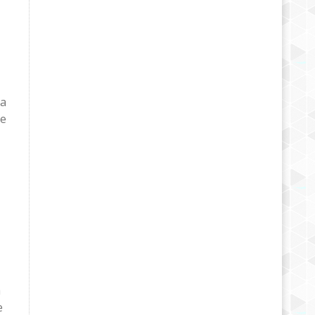
la
Ce
à
e