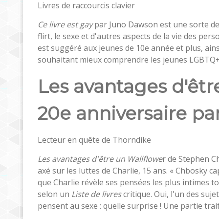
Livres de raccourcis clavier
Ce livre est gay
par Juno Dawson est une sorte de g
flirt, le sexe et d'autres aspects de la vie des 
est suggéré aux jeunes de 10e année et plus, ain
souhaitant mieux comprendre les jeunes LGBTQ+. L
Les avantages d'être
20e anniversaire p
Lecteur en quête de Thorndike
Les avantages d'être un Wallflowe
r de Stephen Ch
axé sur les luttes de Charlie, 15 ans. « Chbosky ca
que Charlie révèle ses pensées les plus intimes tout
selon un
Liste de livres
critique. Oui, l'un des suj
pensent au sexe : quelle surprise ! Une partie t