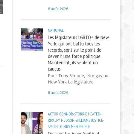
8 août 2026
NATIONAL
Les législateurs LGBTQ+ de New
York, qui ont battu tous les
records, sont sur le point de
devenir une force politique.
Maintenant, ils veulent un
caucus
Pour Tony Simone, être gay au
New York La législature
8 août 2026
ACTOR
CONNOR-STORRIE
HEATED-
RIVALRY
HUDSON-WILLIAMS
JUSTICE-
SMITH
LOISIRS
MEN
PEOPLE
Qui sont les juges Smith et