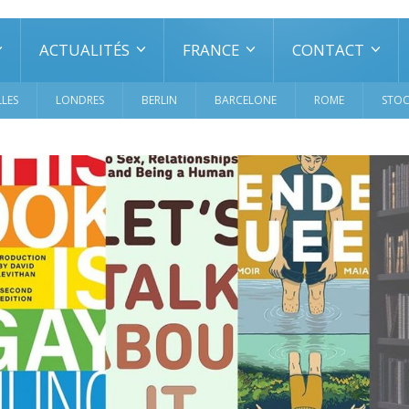
ACTUALITÉS
FRANCE
CONTACT
LES
LONDRES
BERLIN
BARCELONE
ROME
STO