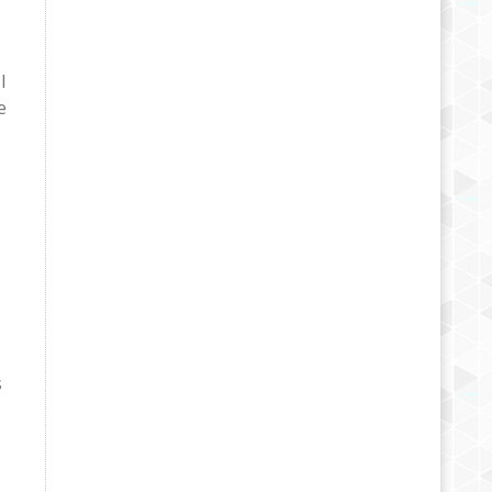
l
e
s