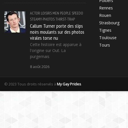
Poitiers
Rennes
ACTOR
LOISIRS
MEN
PEOPLE
SPEEDO
Rouen
STEAMY-PHOTOS
THIRST-TRAP
Strasbourg
Callum Turner porte des slips
Tignes
noirs moulants sur des photos
virales torse nu
Toulouse
Cette histoire est apparue à
Tours
l'origine sur Out. La
purgemais
8 août 2026
© 2023 Tous droits réservés à
My Gay Prides
.