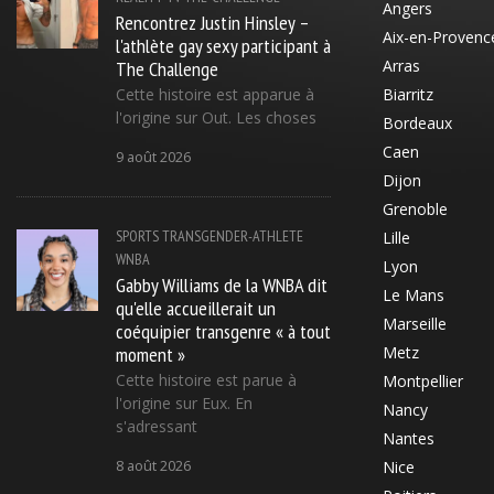
Angers
Rencontrez Justin Hinsley –
Aix-en-Provenc
l'athlète gay sexy participant à
The Challenge
Arras
Cette histoire est apparue à
Biarritz
l'origine sur Out. Les choses
Bordeaux
Caen
9 août 2026
Dijon
Grenoble
SPORTS
TRANSGENDER-ATHLETE
Lille
WNBA
Lyon
Gabby Williams de la WNBA dit
Le Mans
qu'elle accueillerait un
Marseille
coéquipier transgenre « à tout
moment »
Metz
Cette histoire est parue à
Montpellier
l'origine sur Eux. En
Nancy
s'adressant
Nantes
8 août 2026
Nice