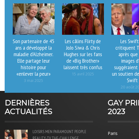
Son partenaire de 45
Les câlins Flirty de
Les Swift
ans a développé la
JoJo Siwa & Chris
critiquent 
maladie d'Alzheimer.
Hughes sur les fans
après que
Elle partage leur
de «Big Brother»
images d
histoire pour
laissent très confus
suggéraient 
«enlever la peur»
un soutien de
15 avril 2025
Swift
3 mai 2025
20 août 2
DERNIÈRES
GAY PR
ACTUALITÉS
2023
LOISIRS
MEN
PARAMOUNT
PEOPLE
Paris
REALITY-TV
THE-CHALLENGE