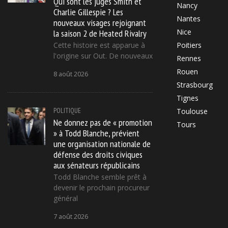
Qui sont les juges Smith et
Nancy
Charlie Gillespie ? Les
Nantes
nouveaux visages rejoignant
la saison 2 de Heated Rivalry
Nice
Cette histoire est apparue à
Poitiers
l'origine sur Out. De nouveaux
Rennes
Rouen
8 août 2026
Strasbourg
Tignes
POLITIQUE
Toulouse
Ne donnez pas de « promotion
Tours
» à Todd Blanche, prévient
une organisation nationale de
défense des droits civiques
aux sénateurs républicains
Todd Blanche semble prêt à
devenir le prochain procureur
général
7 août 2026