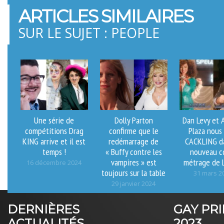
ARTICLES SIMILAIRES
SUR LE SUJET : PEOPLE
Une série de
Dolly Parton
Dan Levy et 
compétitions Drag
confirme que le
Plaza nous
KING arrive et il est
redémarrage de
CACKLING da
temps !
« Buffy contre les
nouveau c
vampires » est
métrage de
16 décembre 2024
toujours sur la table
31 mars 2
29 janvier 2024
DERNIÈRES
GAY PR
ACTUALITÉS
2023