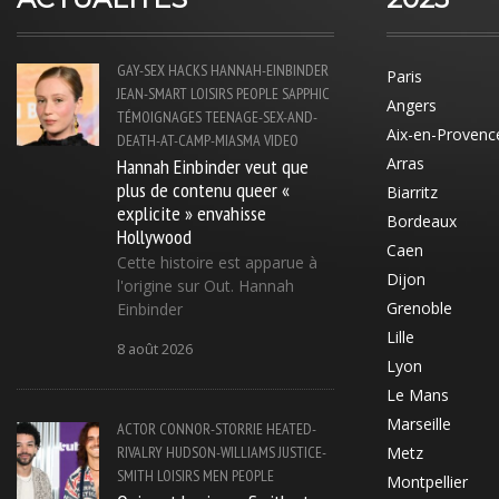
GAY-SEX
HACKS
HANNAH-EINBINDER
Paris
JEAN-SMART
LOISIRS
PEOPLE
SAPPHIC
Angers
TÉMOIGNAGES
TEENAGE-SEX-AND-
Aix-en-Provenc
DEATH-AT-CAMP-MIASMA
VIDEO
Hannah Einbinder veut que
Arras
plus de contenu queer «
Biarritz
explicite » envahisse
Bordeaux
Hollywood
Caen
Cette histoire est apparue à
Dijon
l'origine sur Out. Hannah
Grenoble
Einbinder
Lille
8 août 2026
Lyon
Le Mans
Marseille
ACTOR
CONNOR-STORRIE
HEATED-
RIVALRY
HUDSON-WILLIAMS
JUSTICE-
Metz
SMITH
LOISIRS
MEN
PEOPLE
Montpellier