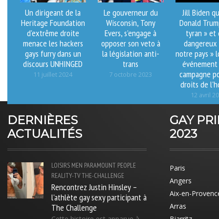
Un dirigeant de la
Le gouverneur du
Jill Biden qu
Heritage Foundation
Wisconsin, Tony
Donald Trum
d'extrême droite
Evers, s’engage à
tyran » et 
menace les hackers
opposer son veto à
dangereux 
gays furry dans un
la législation anti-
notre pays » l
discours UNHINGED
trans
événement 
campagne po
11 juillet 2024
7 octobre 2023
droits de l
12 avril 2
DERNIÈRES
GAY PR
ACTUALITÉS
2023
LOISIRS
MEN
PARAMOUNT
PEOPLE
Paris
REALITY-TV
THE-CHALLENGE
Angers
Rencontrez Justin Hinsley –
Aix-en-Provenc
l'athlète gay sexy participant à
The Challenge
Arras
Cette histoire est apparue à
Biarritz