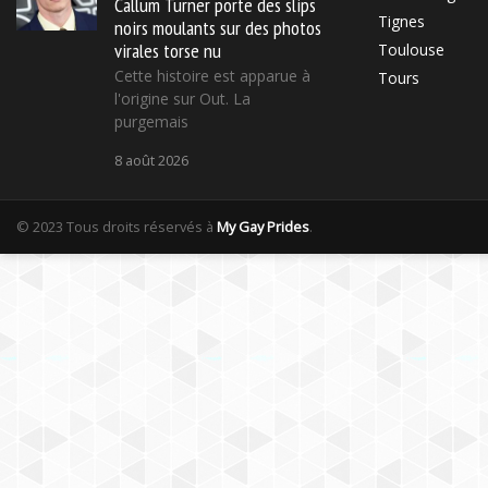
Callum Turner porte des slips
Tignes
noirs moulants sur des photos
virales torse nu
Toulouse
Cette histoire est apparue à
Tours
l'origine sur Out. La
purgemais
8 août 2026
© 2023 Tous droits réservés à
My Gay Prides
.