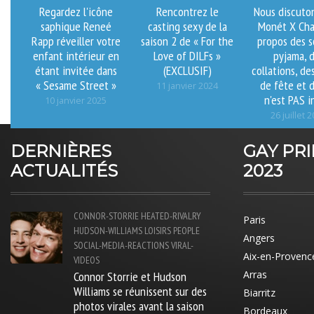
Regardez l'icône
Rencontrez le
Nous discuto
saphique Reneé
casting sexy de la
Monét X Cha
Rapp réveiller votre
saison 2 de « For the
propos des s
enfant intérieur en
Love of DILFs »
pyjama, 
étant invitée dans
(EXCLUSIF)
collations, de
« Sesame Street »
de fête et 
11 janvier 2024
n'est PAS i
10 janvier 2025
26 juillet 
DERNIÈRES
GAY PR
ACTUALITÉS
2023
CONNOR-STORRIE
HEATED-RIVALRY
Paris
HUDSON-WILLIAMS
LOISIRS
PEOPLE
Angers
SOCIAL-MEDIA-REACTIONS
VIRAL-
Aix-en-Provenc
VIDEOS
Connor Storrie et Hudson
Arras
Williams se réunissent sur des
Biarritz
photos virales avant la saison
Bordeaux