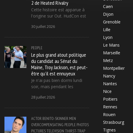
2 de Heated Rivalry
Caen
Cette histoire est apparue à
Dijon
l'origine sur Out. HudCon est
Grenoble
30 juillet 2026
Lille
Lyon
Le Mans
PEOPLE
Marseille
Le plus grand atout politique
du candidat au Sénat du
Metz
Maine, Troy Jackson, est peut-
Montpellier
être qu'il est ennuyeux
Nancy
Je n'ai pas bien dormi lundi
Nantes
soir, mais pendant les
Nice
28 juillet 2026
Poitiers
Rennes
Rouen
ACTOR
BENITO-SKINNER
MEN
Strasbourg
OVERCOMPENSATING
PEOPLE
PHOTOS
Tignes
PICTURES
TELEVISION
THIRST-TRAP