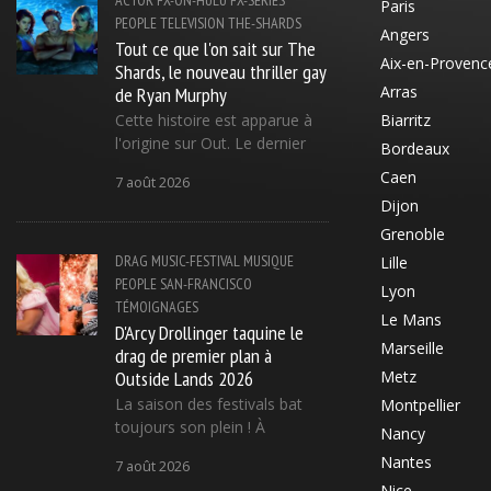
Paris
PEOPLE
TELEVISION
THE-SHARDS
Angers
Tout ce que l'on sait sur The
Aix-en-Provenc
Shards, le nouveau thriller gay
de Ryan Murphy
Arras
Cette histoire est apparue à
Biarritz
l'origine sur Out. Le dernier
Bordeaux
Caen
7 août 2026
Dijon
Grenoble
DRAG
MUSIC-FESTIVAL
MUSIQUE
Lille
PEOPLE
SAN-FRANCISCO
Lyon
TÉMOIGNAGES
Le Mans
D'Arcy Drollinger taquine le
Marseille
drag de premier plan à
Outside Lands 2026
Metz
La saison des festivals bat
Montpellier
toujours son plein ! À
Nancy
Nantes
7 août 2026
Nice