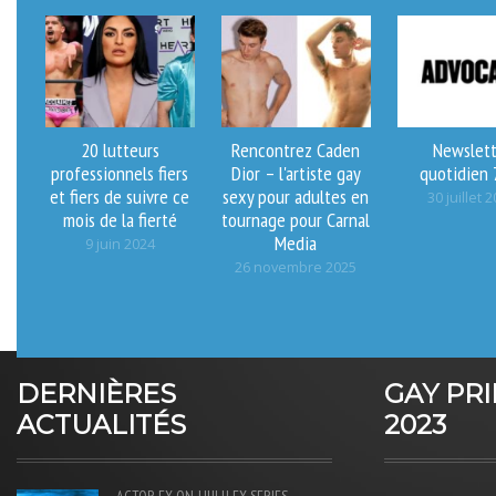
20 lutteurs
Rencontrez Caden
Newslett
professionnels fiers
Dior – l'artiste gay
quotidien 
et fiers de suivre ce
sexy pour adultes en
30 juillet 
mois de la fierté
tournage pour Carnal
Media
9 juin 2024
26 novembre 2025
DERNIÈRES
GAY PR
ACTUALITÉS
2023
ACTOR
FX-ON-HULU
FX-SERIES