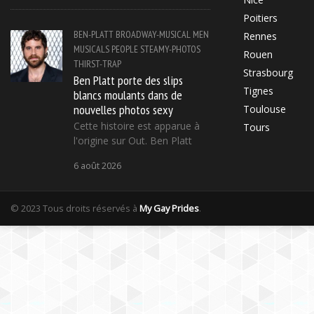
Poitiers
BEN-PLATT
BROADWAY-MUSICAL
MEN
Rennes
MUSICALS
PEOPLE
STEAMY-PHOTOS
Rouen
THIRST-TRAP
Strasbourg
Ben Platt porte des slips
Tignes
blancs moulants dans de
nouvelles photos sexy
Toulouse
Cette histoire est apparue à
Tours
l'origine sur Out. Ben Platt
6 août 2026
© 2023 Tous droits réservés à
My Gay Prides
.