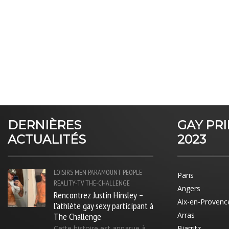
DERNIÈRES
GAY PR
ACTUALITÉS
2023
LOISIRS
MEN
PARAMOUNT
PEOPLE
Paris
REALITY-TV
THE-CHALLENGE
Angers
Rencontrez Justin Hinsley –
Aix-en-Provenc
l'athlète gay sexy participant à
The Challenge
Arras
Cette histoire est apparue à
Biarritz