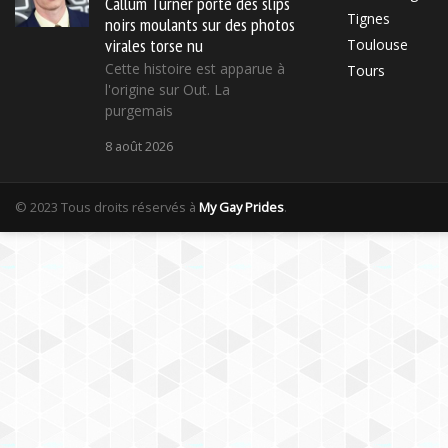
Callum Turner porte des slips
Tignes
noirs moulants sur des photos
virales torse nu
Toulouse
Cette histoire est apparue à
Tours
l'origine sur Out. La
purgemais
8 août 2026
© 2023 Tous droits réservés à
My Gay Prides
.