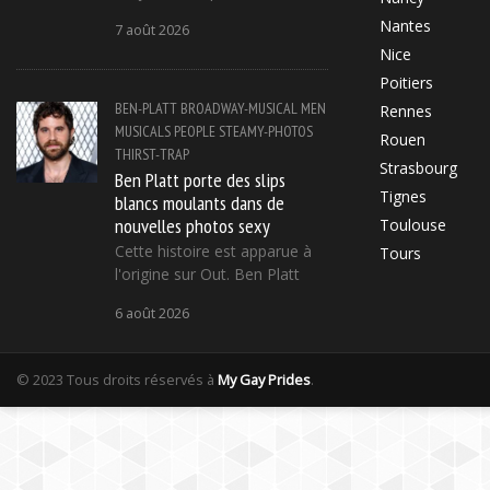
Nantes
7 août 2026
Nice
Poitiers
BEN-PLATT
BROADWAY-MUSICAL
MEN
Rennes
MUSICALS
PEOPLE
STEAMY-PHOTOS
Rouen
THIRST-TRAP
Strasbourg
Ben Platt porte des slips
Tignes
blancs moulants dans de
nouvelles photos sexy
Toulouse
Cette histoire est apparue à
Tours
l'origine sur Out. Ben Platt
6 août 2026
© 2023 Tous droits réservés à
My Gay Prides
.