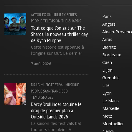
ACTOR
FX-ON-HULU
FX-SERIES
Paris
PEOPLE
TELEVISION
THE-SHARDS
Angers
Tout ce que l'on sait sur The
Aix-en-Provenc
Shards, le nouveau thriller gay
de Ryan Murphy
Arras
Cette histoire est apparue à
Biarritz
l'origine sur Out. Le dernier
Bordeaux
Caen
7 août 2026
Dijon
Grenoble
DRAG
MUSIC-FESTIVAL
MUSIQUE
Lille
PEOPLE
SAN-FRANCISCO
Lyon
TÉMOIGNAGES
Le Mans
D'Arcy Drollinger taquine le
Marseille
drag de premier plan à
Outside Lands 2026
Metz
La saison des festivals bat
Montpellier
toujours son plein ! À
Nancy