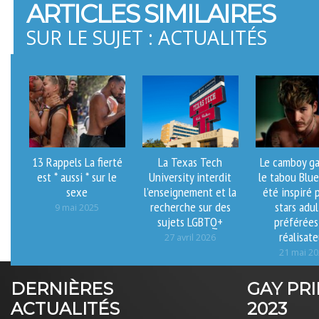
ARTICLES SIMILAIRES
SUR LE SUJET : ACTUALITÉS
13 Rappels La fierté
La Texas Tech
Le camboy ga
est * aussi * sur le
University interdit
le tabou Blue
sexe
l’enseignement et la
été inspiré p
recherche sur des
stars adu
9 mai 2025
sujets LGBTQ+
préférées
réalisate
27 avril 2026
21 mai 2
DERNIÈRES
GAY PR
ACTUALITÉS
2023