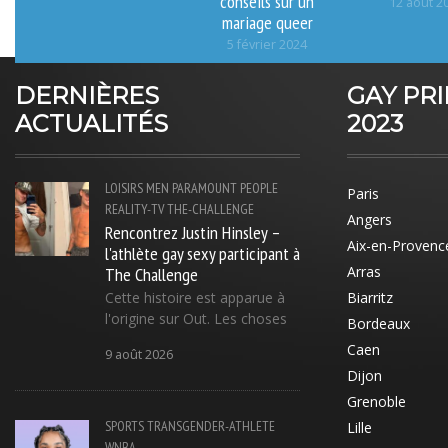
conseils sur un
12 août 2
mariage queer
5 février 2024
DERNIÈRES
GAY PR
ACTUALITÉS
2023
LOISIRS
MEN
PARAMOUNT
PEOPLE
Paris
REALITY-TV
THE-CHALLENGE
Angers
Rencontrez Justin Hinsley –
Aix-en-Provenc
l'athlète gay sexy participant à
The Challenge
Arras
Cette histoire est apparue à
Biarritz
l'origine sur Out. Les choses
Bordeaux
Caen
9 août 2026
Dijon
Grenoble
SPORTS
TRANSGENDER-ATHLETE
Lille
WNBA