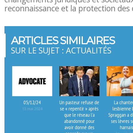
reconnaissance et la protection des
ARTICLES SIMILAIRES
SUR LE SUJET : ACTUALITÉS
05/12/24
Un pasteur refuse de
La chante
se « repentir » après
lesbienne 
13 mai 2024
que le réseau l’a
Spraggan a d
abandonné pour
ses lèvres s
avoir donné des
harnai