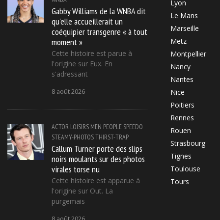
Lyon
Gabby Williams de la WNBA dit
Le Mans
qu'elle accueillerait un
Marseille
coéquipier transgenre « à tout
moment »
Metz
Cette histoire est parue à
Montpellier
l'origine sur Eux. En
Nancy
s'adressant
Nantes
8 août 2026
Nice
Poitiers
Rennes
ACTOR
LOISIRS
MEN
PEOPLE
SPEEDO
Rouen
STEAMY-PHOTOS
THIRST-TRAP
Strasbourg
Callum Turner porte des slips
Tignes
noirs moulants sur des photos
virales torse nu
Toulouse
Cette histoire est apparue à
Tours
l'origine sur Out. La
purgemais
8 août 2026