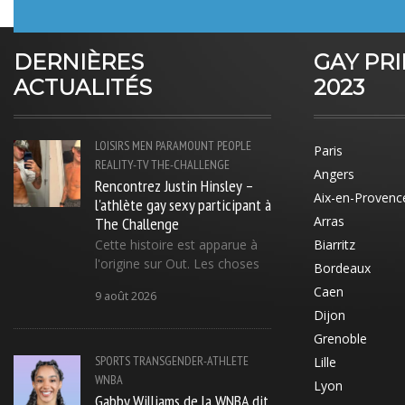
DERNIÈRES
GAY PR
ACTUALITÉS
2023
LOISIRS
MEN
PARAMOUNT
PEOPLE
Paris
REALITY-TV
THE-CHALLENGE
Angers
Rencontrez Justin Hinsley –
Aix-en-Provenc
l'athlète gay sexy participant à
The Challenge
Arras
Cette histoire est apparue à
Biarritz
l'origine sur Out. Les choses
Bordeaux
Caen
9 août 2026
Dijon
Grenoble
SPORTS
TRANSGENDER-ATHLETE
Lille
WNBA
Lyon
Gabby Williams de la WNBA dit