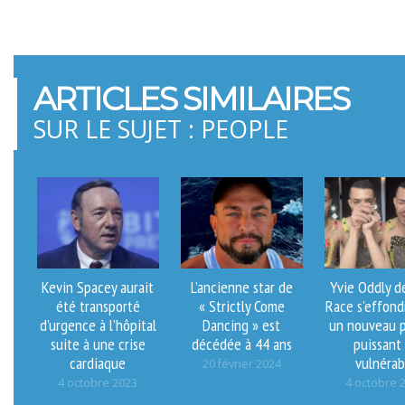
ARTICLES SIMILAIRES
SUR LE SUJET : PEOPLE
Kevin Spacey aurait
L’ancienne star de
Yvie Oddly d
été transporté
« Strictly Come
Race s'effond
d’urgence à l’hôpital
Dancing » est
un nouveau p
suite à une crise
décédée à 44 ans
puissant
cardiaque
vulnérab
20 février 2024
4 octobre 2023
4 octobre 