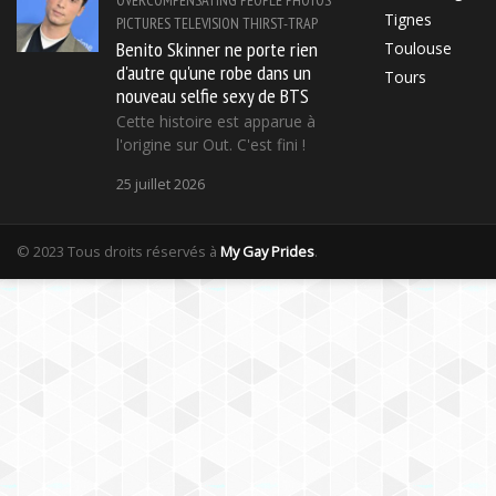
Tignes
PICTURES
TELEVISION
THIRST-TRAP
Benito Skinner ne porte rien
Toulouse
d'autre qu'une robe dans un
Tours
nouveau selfie sexy de BTS
Cette histoire est apparue à
l'origine sur Out. C'est fini !
25 juillet 2026
© 2023 Tous droits réservés à
My Gay Prides
.