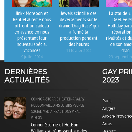
Jinkx Monsoon et
Jewels scintille des
La star de «
BenDeLaCreme nous
déversements sur le
DeeDee M
offrent un cadeau
drame 'Drag Race' qui
Holliday parl
en avance en nous
a fermé la
réparation
présentant leur
production pendant
rivalités et d
nouveau spécial
des heures
de son amo
vacances
drag
11 février 2025
9 juillet 2024
29 septembr
DERNIÈRES
GAY PR
ACTUALITÉS
2023
CONNOR-STORRIE
HEATED-RIVALRY
Paris
HUDSON-WILLIAMS
LOISIRS
PEOPLE
Angers
SOCIAL-MEDIA-REACTIONS
VIRAL-
Aix-en-Provenc
VIDEOS
Connor Storrie et Hudson
Arras
Williams se réunissent sur des
Biarritz