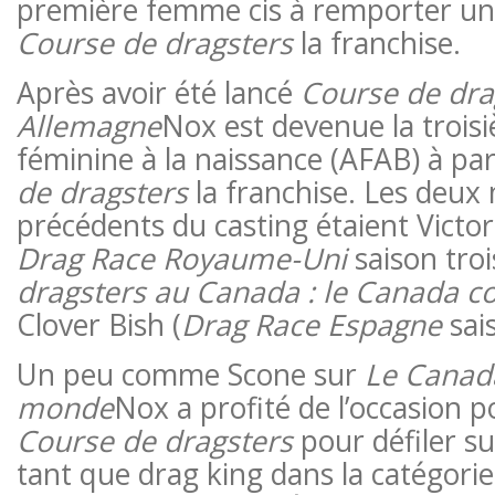
première femme cis à remporter une
Course de dragsters
la franchise.
Après avoir été lancé
Course de dra
Allemagne
Nox est devenue la trois
féminine à la naissance (AFAB) à par
de dragsters
la franchise. Les deu
précédents du casting étaient Victor
Drag Race Royaume-Uni
saison troi
dragsters au Canada : le Canada c
Clover Bish (
Drag Race Espagne
sais
Un peu comme Scone sur
Le Canada
monde
Nox a profité de l’occasion p
Course de dragsters
pour défiler s
tant que drag king dans la catégorie 