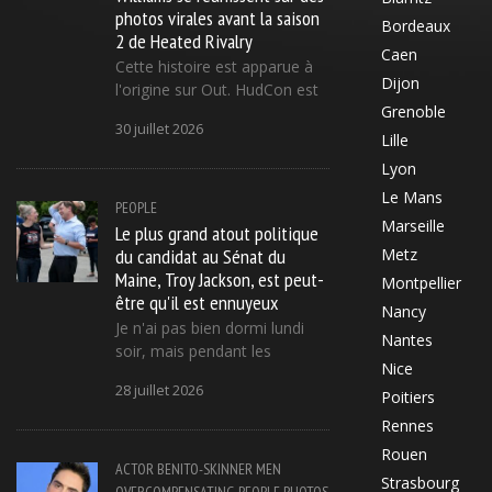
photos virales avant la saison
Bordeaux
2 de Heated Rivalry
Caen
Cette histoire est apparue à
Dijon
l'origine sur Out. HudCon est
Grenoble
30 juillet 2026
Lille
Lyon
Le Mans
PEOPLE
Marseille
Le plus grand atout politique
du candidat au Sénat du
Metz
Maine, Troy Jackson, est peut-
Montpellier
être qu'il est ennuyeux
Nancy
Je n'ai pas bien dormi lundi
Nantes
soir, mais pendant les
Nice
28 juillet 2026
Poitiers
Rennes
Rouen
ACTOR
BENITO-SKINNER
MEN
Strasbourg
OVERCOMPENSATING
PEOPLE
PHOTOS