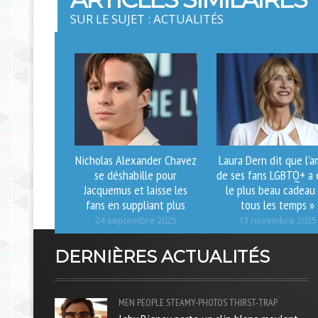
SUR LE SUJET : ACTUALITÉS
Nicholas Alexander Chavez
Laura Dern dit que l'
se déshabille pour
de ses fans LGBTQ+ a 
Jacquemus et laisse les
le plus beau cadeau
fans en suppliant plus
tous les temps »
24 septembre 2025
13 novembre 2025
DERNIÈRES ACTUALITÉS
MEN
PEOPLE
STEAMY-PHOTOS
THIRST-TRAP