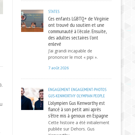
STATES
Ces enfants LGBTQ+ de Virginie
ont trouvé du soutien et une
communauté à l'école. Ensuite,
des adultes sectaires l'ont
enlevé
J’ai grandi incapable de
prononcer le mot « pipi ».
7 août 2026
é.
ENGAGEMENT
ENGAGEMENT-PHOTOS
GUS-KENWORTHY
OLYMPIAN
PEOPLE
L'olympien Gus Kenworthy est
eu
fiancé à son petit ami après
s'être mis à genoux en Espagne
Cette histoire a été initialement
publiée sur Dehors. Gus