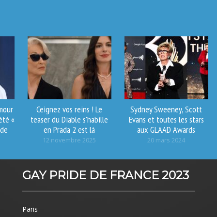
amour
Ceignez vos reins ! Le
Sydney Sweeney, Scott
été «
teaser du Diable s'habille
Evans et toutes les stars
 de
en Prada 2 est là
aux GLAAD Awards
12 novembre 2025
20 mars 2024
GAY PRIDE DE FRANCE 2023
Paris