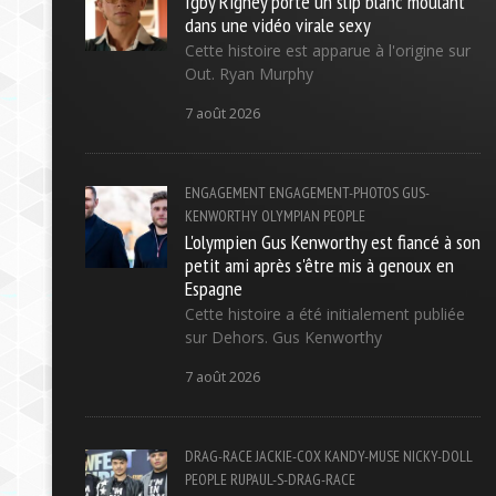
Igby Rigney porte un slip blanc moulant
dans une vidéo virale sexy
Cette histoire est apparue à l'origine sur
Out. Ryan Murphy
7 août 2026
ENGAGEMENT
ENGAGEMENT-PHOTOS
GUS-
KENWORTHY
OLYMPIAN
PEOPLE
L'olympien Gus Kenworthy est fiancé à son
petit ami après s'être mis à genoux en
Espagne
Cette histoire a été initialement publiée
sur Dehors. Gus Kenworthy
7 août 2026
DRAG-RACE
JACKIE-COX
KANDY-MUSE
NICKY-DOLL
PEOPLE
RUPAUL-S-DRAG-RACE