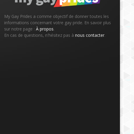
My Gay Prides a comme objectif de donner toutes les
informations concernant votre gay pride. En savoir plus
sur notre page :
À propos
.
En cas de questions, n'hésitez pas à
nous contacter
.