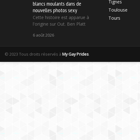
Tignes
blancs moulants dans de
nouvelles photos sexy
Toulouse
Cette histoire est apparue à
Tours
l'origine sur Out. Ben Platt
6 août 2026
© 2023 Tous droits réservés à
My Gay Prides
.