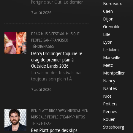
l'origine sur Out. Le dernier
Bordeaux
Caen
7 août 2026
Dijon
Grenoble
DRAG
MUSIC-FESTIVAL
MUSIQUE
Lille
PEOPLE
SAN-FRANCISCO
Lyon
TÉMOIGNAGES
Le Mans
D'Arcy Drollinger taquine le
Marseille
drag de premier plan à
Outside Lands 2026
Metz
La saison des festivals bat
Montpellier
toujours son plein ! À
Nancy
Nantes
7 août 2026
Nice
Poitiers
BEN-PLATT
BROADWAY-MUSICAL
MEN
Rennes
MUSICALS
PEOPLE
STEAMY-PHOTOS
Rouen
THIRST-TRAP
Strasbourg
Ben Platt porte des slips