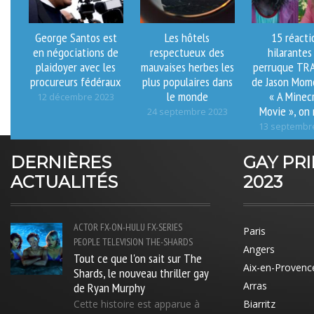
George Santos est
Les hôtels
15 réacti
en négociations de
respectueux des
hilarantes 
plaidoyer avec les
mauvaises herbes les
perruque TR
procureurs fédéraux
plus populaires dans
de Jason Mom
le monde
« A Minec
12 décembre 2023
Movie », on 
24 septembre 2023
13 septembr
DERNIÈRES
GAY PR
ACTUALITÉS
2023
ACTOR
FX-ON-HULU
FX-SERIES
Paris
PEOPLE
TELEVISION
THE-SHARDS
Angers
Tout ce que l'on sait sur The
Aix-en-Provenc
Shards, le nouveau thriller gay
de Ryan Murphy
Arras
Cette histoire est apparue à
Biarritz