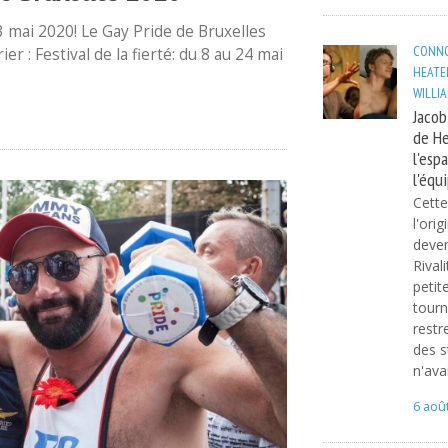
3 mai 2020! Le Gay Pride de Bruxelles
CONNO
r : Festival de la fierté: du 8 au 24 mai
HEATE
WILLI
Jacob
de He
l'esp
l'équ
Cette
l'ori
deve
Rival
petit
tourn
restr
des s
n'ava
6 aoû