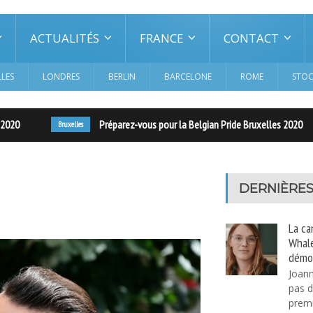
ACTUALITÉS
FRANCE
CONTACT
LES
LONDRES
BERLIN
BARCELONE
ROME
STO
Préparez-vous pour la Belgian Pride Bruxelles 2020
Bruxelles
DERNIÈRES
La ca
Whale
démo
Joann
pas d
premi