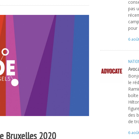
cons
pas u
réce
campa
pour
6 aoû
NATIO
Avoca
Bonjo
le ré
Ramir
boîte
Hilto
figur
des b
de tr
de Bruxelles 2020
6 aoû