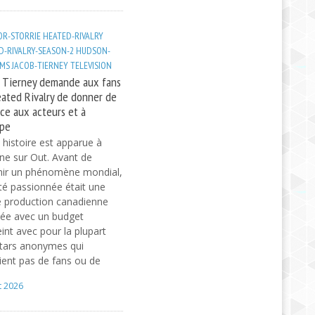
R-STORRIE
HEATED-RIVALRY
D-RIVALRY-SEASON-2
HUDSON-
AMS
JACOB-TIERNEY
TELEVISION
 Tierney demande aux fans
ated Rivalry de donner de
ace aux acteurs et à
ipe
 histoire est apparue à
gine sur Out. Avant de
nir un phénomène mondial,
ité passionnée était une
e production canadienne
ée avec un budget
eint avec pour la plupart
tars anonymes qui
ient pas de fans ou de
t 2026