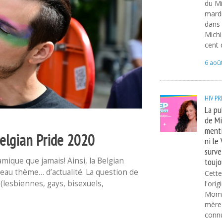
du Mi
mardi
dans l
Michi
cent 
6 aoû
HIV
PR
La pu
de Mi
menti
Belgian Pride 2020
ni le
surve
toujo
mique que jamais! Ainsi, la Belgian
eau thème… d’actualité. La question de
Cette
lesbiennes, gays, bisexuels,
l'ori
Moms 
mère 
connu