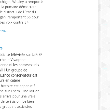
chigan. Whaley a remporté
 la primaire démocrate
e district 2 de l'État du
gan, remportant 56 pour
des voix contre 34
t 2026
EP
blicité télévisée sur la PrEP
chelle Visage ne
onne ni les homosexuels
 VIH. Un groupe de
illance conservateur est
urs en colère
 histoire est apparue à
gine sur Them. One Million
arrive pour une vraie
de télévision. Le bien
 groupe d'activistes