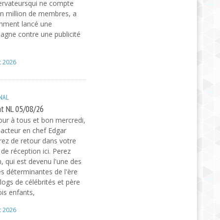
ervateursqui ne compte
n million de membres, a
mment lancé une
gne contre une publicité
t 2026
NAL
t NL 05/08/26
ur à tous et bon mercredi,
dacteur en chef Edgar
ez de retour dans votre
 de réception ici. Perez
n, qui est devenu l'une des
es déterminantes de l'ère
logs de célébrités et père
ois enfants,
t 2026