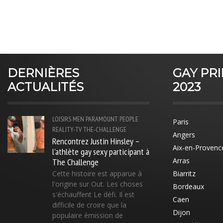
DERNIÈRES
GAY PR
ACTUALITÉS
2023
LOISIRS
MEN
PARAMOUNT
PEOPLE
Paris
REALITY-TV
THE-CHALLENGE
Angers
Rencontrez Justin Hinsley –
Aix-en-Provenc
l'athlète gay sexy participant à
The Challenge
Arras
Cette histoire est apparue à
Biarritz
l'origine sur Out. Les choses
Bordeaux
s'échauffent Le défi. Il est
Caen
difficile de croire que la
Dijon
populaire émission de