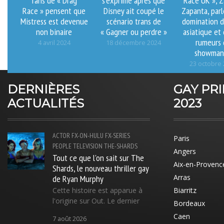
Race » pensent que
Disney ait coupé le
Zapanta, parl
Mistress est devenue
scénario trans de
domination d
non binaire
« Gagner ou perdre »
asiatique et
rumeurs 
4 avril 2024
18 décembre 2024
showman
23 octobre
DERNIÈRES
GAY PR
ACTUALITÉS
2023
ACTOR
FX-ON-HULU
FX-SERIES
Paris
PEOPLE
TELEVISION
THE-SHARDS
Angers
Tout ce que l'on sait sur The
Aix-en-Provenc
Shards, le nouveau thriller gay
de Ryan Murphy
Arras
Cette histoire est apparue à
Biarritz
l'origine sur Out. Le dernier
Bordeaux
Caen
7 août 2026