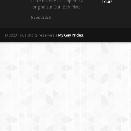
Cette histoire est apparue à
Tours
l'origine sur Out. Ben Platt
6 août 2026
© 2023 Tous droits réservés à
My Gay Prides
.