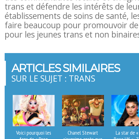
trans et défendre les intérêts de leu
établissements de soins de santé, l
faire beaucoup pour promouvoir de 
pour les jeunes trans et non binaires
ARTICLES SIMILAIRES
SUR LE SUJET : TRANS
Voici pourquoi les
Chanel Stewart
La star de 
fans de « Drag
s'exprime après que
Race UK », Z