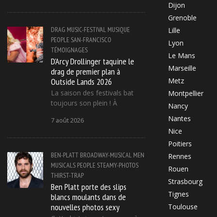
Dijon
Grenoble
DRAG
MUSIC-FESTIVAL
MUSIQUE
Lille
PEOPLE
SAN-FRANCISCO
Lyon
TÉMOIGNAGES
Le Mans
D'Arcy Drollinger taquine le
Marseille
drag de premier plan à
Outside Lands 2026
Metz
La saison des festivals bat
Montpellier
toujours son plein ! À
Nancy
Nantes
7 août 2026
Nice
Poitiers
BEN-PLATT
BROADWAY-MUSICAL
MEN
Rennes
MUSICALS
PEOPLE
STEAMY-PHOTOS
Rouen
THIRST-TRAP
Strasbourg
Ben Platt porte des slips
Tignes
blancs moulants dans de
nouvelles photos sexy
Toulouse