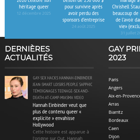
héritage queer
pour survivre après
Chrishell Staus
avoir perdu des
beaucoup de
12 décembre 2025
sponsors d'entreprise
de l'avoir d
vie» (exclu
24 août 2025
31 juillet 
DERNIÈRES
GAY PR
ACTUALITÉS
2023
GAY-SEX
HACKS
HANNAH-EINBINDER
Paris
JEAN-SMART
LOISIRS
PEOPLE
SAPPHIC
Angers
TÉMOIGNAGES
TEENAGE-SEX-AND-
Aix-en-Provenc
DEATH-AT-CAMP-MIASMA
VIDEO
Hannah Einbinder veut que
Arras
plus de contenu queer «
Biarritz
explicite » envahisse
Bordeaux
Hollywood
Caen
Cette histoire est apparue à
Dijon
l'origine sur Out. Hannah