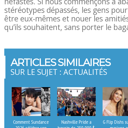
néfastes. Si nous commençons à ab
stéréotypes dépassés, les gens pou
être eux-mêmes et nouer les amitiés 
qu’ils souhaitent, sans porter le bag
ARTICLES SIMILAIRES
SUR LE SUJET : ACTUALITÉS
Comment Sundance
Nashville Pride a
G Flip Dishs s
2026 célèbre son
besoin de 250 000 $
mariage a