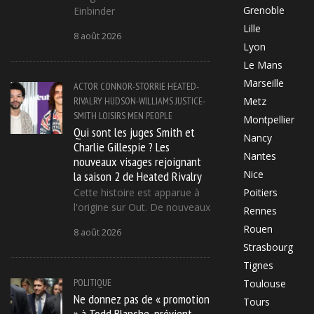
Grenoble
Einbinder
Lille
8 août 2026
Lyon
Le Mans
Marseille
ACTOR
CONNOR-STORRIE
HEATED-
RIVALRY
HUDSON-WILLIAMS
JUSTICE-
Metz
SMITH
LOISIRS
MEN
PEOPLE
Montpellier
Qui sont les juges Smith et
Nancy
Charlie Gillespie ? Les
Nantes
nouveaux visages rejoignant
la saison 2 de Heated Rivalry
Nice
Cette histoire est apparue à
Poitiers
l'origine sur Out. De nouveaux
Rennes
Rouen
8 août 2026
Strasbourg
Tignes
POLITIQUE
Toulouse
Ne donnez pas de « promotion
Tours
» à Todd Blanche, prévient