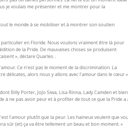
s je voulais me présenter et me montrer pour la
e tout le monde à se mobiliser et à montrer son soutien
 particulier en Floride. Nous voulons vraiment être là pour
6e édition de la Pride. De mauvaises choses se produisent
isent », déclare Quarles. .
d'amour. Ce n'est pas le moment de la discrimination. La
tre délicates, alors nous y allons avec l'amour dans le cœur »
dont Billy Porter, JoJo Siwa, Lisa Rinna, Lady Camden et bien
à ne pas avoir peur et à profiter de tout ce que la Pride a 
C'est l'amour plutôt que la peur. Les haineux veulent que vo
e sera sûr (et) ça va être tellement un beau et bon moment. »