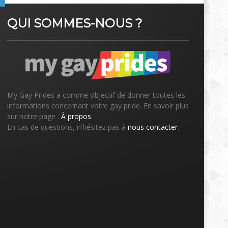
QUI SOMMES-NOUS ?
My Gay Prides a comme objectif de donner toutes les
informations concernant votre gay pride. En savoir plus
sur notre page :
À propos
.
En cas de questions, n'hésitez pas à
nous contacter
.