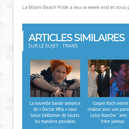
La Miami Beach Pride a lieu ce week-end et vous pou
ARTICLES SIMILAIRES
SUR LE SUJET : TRANS
La nouvelle bande-annonce
Cooper Koch monte 
de « Doctor Who » nous
chaleur avec une paro
laisse bâillonner de toutes
Lotus blanche '' avec
les manières possibles
frère jumeau
2 avril 2024
9 avril 2025