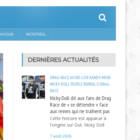
CKHOLM
MONTRÉAL
DERNIÈRES ACTUALITÉS
DRAG-RACE
JACKIE-COX
KANDY-MUSE
NICKY-DOLL
PEOPLE
RUPAUL-S-DRAG-
RACE
Nicky Doll dit aux fans de Drag
Race de « se détendre » face
aux reines qui ne traînent pas
Cette histoire est apparue à
l'origine sur Out. Nicky Doll
7 août 2026