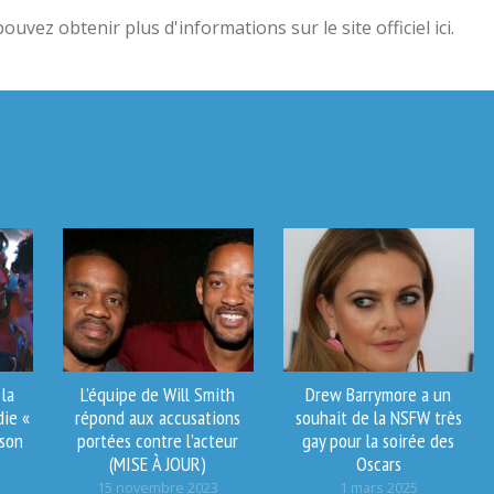
vez obtenir plus d'informations sur le site officiel ici.
la
L’équipe de Will Smith
Drew Barrymore a un
die «
répond aux accusations
souhait de la NSFW très
 son
portées contre l’acteur
gay pour la soirée des
(MISE À JOUR)
Oscars
15 novembre 2023
1 mars 2025