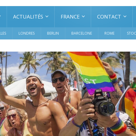
ACTUALITÉS
FRANCE
CONTACT
LES
LONDRES
BERLIN
BARCELONE
ROME
STO