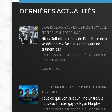
DERNIÈRES ACTUALITÉS
DRAG-RACE
JACKIE-COX
KANDY-MUSE
NICKY-DOLL
PEOPLE
RUPAUL-S-DRAG-RACE
Nicky Doll dit aux fans de Drag Race de «
se détendre » face aux reines qui ne
traînent pas
Cette histoire est apparue à l'origine sur
Out. Nicky Doll
7 août 2026
ACTOR
FX-ON-HULU
FX-SERIES
PEOPLE
TELEVISION
THE-SHARDS
Tout ce que l'on sait sur The Shards, le
nouveau thriller gay de Ryan Murphy
Cette histoire est apparue à l'origine sur