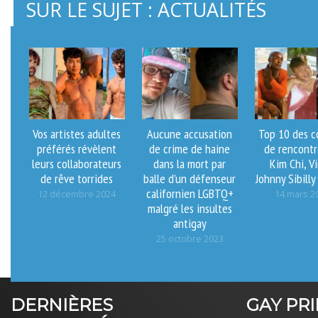
SUR LE SUJET : ACTUALITÉS
Vos artistes adultes
Aucune accusation
Top 10 des c
préférés révèlent
de crime de haine
de rencontr
leurs collaborateurs
dans la mort par
Kim Chi, Vi
de rêve torrides
balle d’un défenseur
Johnny Sibilly
californien LGBTQ+
12 décembre 2024
14 mars 2
malgré les insultes
antigay
25 octobre 2023
DERNIÈRES
GAY PR