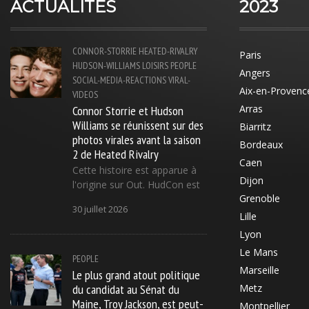
ACTUALITÉS
2023
CONNOR-STORRIE
HEATED-RIVALRY
Paris
HUDSON-WILLIAMS
LOISIRS
PEOPLE
Angers
SOCIAL-MEDIA-REACTIONS
VIRAL-
Aix-en-Provenc
VIDEOS
Connor Storrie et Hudson
Arras
Williams se réunissent sur des
Biarritz
photos virales avant la saison
Bordeaux
2 de Heated Rivalry
Caen
Cette histoire est apparue à
Dijon
l'origine sur Out. HudCon est
Grenoble
30 juillet 2026
Lille
Lyon
Le Mans
PEOPLE
Marseille
Le plus grand atout politique
du candidat au Sénat du
Metz
Maine, Troy Jackson, est peut-
Montpellier