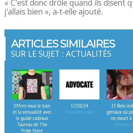
« C'est donc drôle quand ils disent 
j'allais bien », a-t-elle ajouté.
ARTICLES SIMILAIRES
SUR LE SUJET : ACTUALITÉS
Offrez-vous le luxe
17/10/24
25 films les
et la sensualité avec
géniaux où p
18 octobre 2024
le guide cadeaux
ne meurt à l
Taureau de The
12 février 
Pride Store