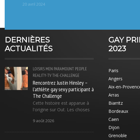
20 avril 2024
DERNIÈRES
GAY PR
ACTUALITÉS
2023
LOISIRS
MEN
PARAMOUNT
PEOPLE
Paris
REALITY-TV
THE-CHALLENGE
Angers
Rencontrez Justin Hinsley –
Aix-en-Provenc
l'athlète gay sexy participant à
The Challenge
Arras
Cette histoire est apparue à
Biarritz
l'origine sur Out. Les choses
Bordeaux
Caen
9 août 2026
Dijon
Grenoble