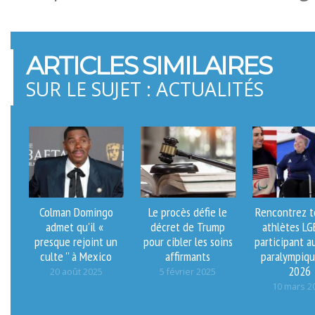
ARTICLES SIMILAIRES
SUR LE SUJET : ACTUALITÉS
Colman Domingo
Le procès défie le
Rencontrez t
admet qu'il «
décret de Trump
athlètes L
presque rejoint un
pour cibler les soins
participant a
culte '' à Mexico
affirmants
paralympiqu
2026
20 août 2025
5 février 2025
10 mars 2