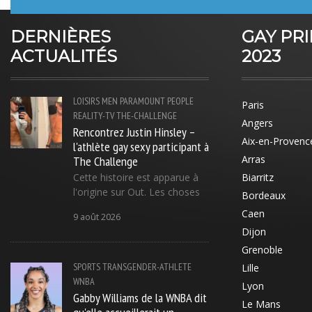
DERNIÈRES
GAY PR
ACTUALITÉS
2023
LOISIRS
MEN
PARAMOUNT
PEOPLE
Paris
REALITY-TV
THE-CHALLENGE
Angers
Rencontrez Justin Hinsley –
Aix-en-Provenc
l'athlète gay sexy participant à
The Challenge
Arras
Cette histoire est apparue à
Biarritz
l'origine sur Out. Les choses
Bordeaux
Caen
9 août 2026
Dijon
Grenoble
SPORTS
TRANSGENDER-ATHLETE
Lille
WNBA
Lyon
Gabby Williams de la WNBA dit
Le Mans
qu'elle accueillerait un